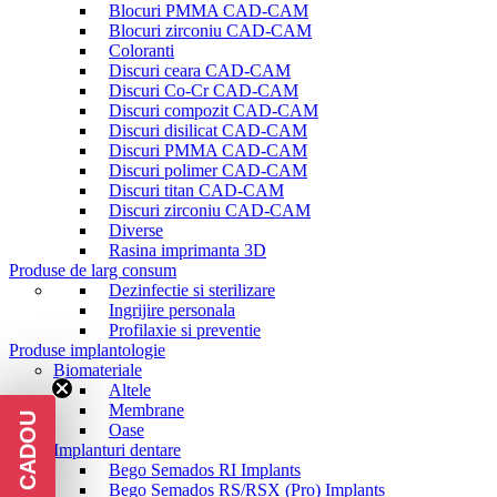
Blocuri PMMA CAD-CAM
Blocuri zirconiu CAD-CAM
Coloranti
Discuri ceara CAD-CAM
Discuri Co-Cr CAD-CAM
Discuri compozit CAD-CAM
Discuri disilicat CAD-CAM
Discuri PMMA CAD-CAM
Discuri polimer CAD-CAM
Discuri titan CAD-CAM
Discuri zirconiu CAD-CAM
Diverse
Rasina imprimanta 3D
Produse de larg consum
Dezinfectie si sterilizare
Ingrijire personala
Profilaxie si preventie
Produse implantologie
Biomateriale
Altele
Membrane
Oase
Implanturi dentare
Bego Semados RI Implants
Bego Semados RS/RSX (Pro) Implants