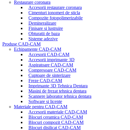
Restaurare coronara
Accesorii restaurare coronara
Cimenturi ionomeri de sticla
Compozite fotopolimerizabile
Demineralizare
Finisare si lustruire
Obturatii de baza
Sisteme adezive
Produse CAD-CAM
Echipamente CAD-CAM
Accesorii CAD-CAM
Accesorii imprimante 3D
Aspiratoare CAD-CAM
Compresoare CAD-CAM
Cuptoare de sinterizare
Freze CAD-CAM
Imprimante 3D Tehnica Dentara
Masini de frezat tehnica dentara
Scannere laborator tehnica dentara
Software si licente
Materiale pentru CAD-CAM
Accesorii materiale CAD-CAM
Blocuri ceramica CAD-CAM
Blocuri compozit CAD-CAM
Blocuri disilicat CAD-CAM