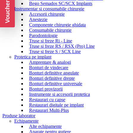
Voucher CADOU
Bego Semados SC/SCX Implants
Instrumentar si consumabile chirurgie
Accesorii chirurgie
Anestezie
Componente chirurgie ghidata
Consumabile chirurgie
Parodontologie
Truse si freze Ri - Line
Truse si freze RS / RSX (Pro) Line
Truse si freze S / SCX Line
Protetica pe implant
Amprentare & analogi
Bonturi de vindecare
Bonturi definitive angulate
Bonturi definitive drepte
Bonturi definitive universale
Bonturi provizorii
Instrumente si accesorii protetica
Restaurari cu capse
Restaurari digitale pe implant
Restaurari Multi-Plus
Produse laborator
Echipamente
Alte echipamente
Aparate pentru gutiere