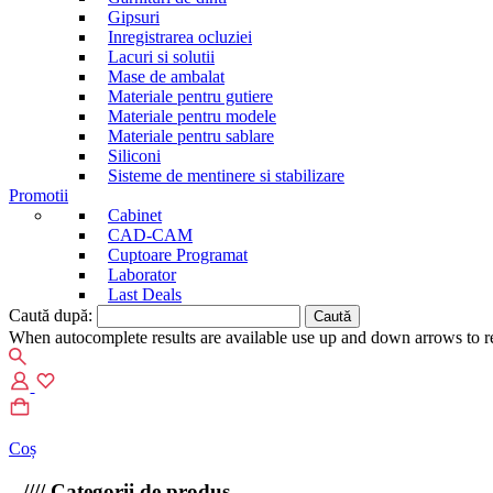
Gipsuri
Inregistrarea ocluziei
Lacuri si solutii
Mase de ambalat
Materiale pentru gutiere
Materiale pentru modele
Materiale pentru sablare
Siliconi
Sisteme de mentinere si stabilizare
Promotii
Cabinet
CAD-CAM
Cuptoare Programat
Laborator
Last Deals
Caută după:
When autocomplete results are available use up and down arrows to re
Coș
////
Categorii de produs