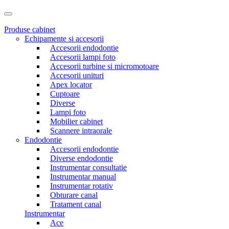
Produse cabinet
Echipamente si accesorii
Accesorii endodontie
Accesorii lampi foto
Accesorii turbine si micromotoare
Accesorii unituri
Apex locator
Cuptoare
Diverse
Lampi foto
Mobilier cabinet
Scannere intraorale
Endodontie
Accesorii endodontie
Diverse endodontie
Instrumentar consultatie
Instrumentar manual
Instrumentar rotativ
Obturare canal
Tratament canal
Instrumentar
Ace