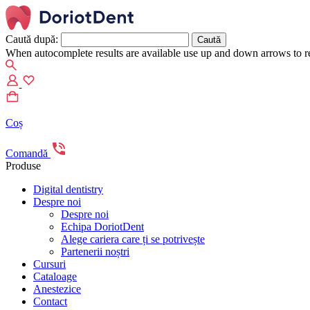
Caută după:
When autocomplete results are available use up and down arrows to re
Coș
Comandă
Produse
Digital dentistry
Despre noi
Despre noi
Echipa DoriotDent
Alege cariera care ți se potrivește
Partenerii noștri
Cursuri
Cataloage
Anestezice
Contact