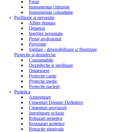
Freze
Instrumentar chirurgie
Instrumentar consultatie
Profilaxie si preventie
Albire dentara
Detartraj
Ingrijire personala
Periaj profesional
Preventie
Sigilare - desensibilizare si fluorizare
Protectie si dezinfectie
Consumabile
Dezinfectie si sterilizare
Dispensere
Protectie camp
Protectie medic
Protectie pacient
Protetica
Amprentare
Cimenturi Dentare Definitive
Cimenturi provizorii
Inregistrare ocluzie
Rebazari protetice
Restaurari protetice
Retractie gingivala