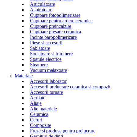
Articulatoare
Aspiratoare
Cuptoare fotopolimerizare
Cuptoare pentru ardere ceramica
Cuptoare preincalzire
Cuptoare presare ceramica
Incinte baropolimerizare
Piese si accesorii
Sablatoare
Soclatoare si trimmere
Spatule electrice
Steamere
Vacuum malaxoare
Materiale
Accesorii laborator
Accesorii prelucrare ceramica si compozit
Accesorii turnare
Acrilate
Aliaje
Alte materiale
Ceramica
Ceruri
Compozite
Freze si produse pentru prelucrare
Garnituri de dinti