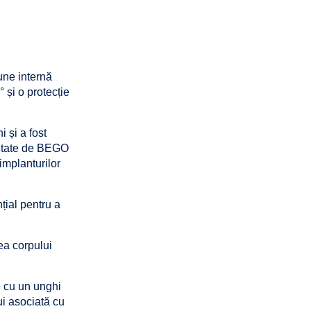
une internă
 și o protecție
 și a fost
voltate de BEGO
implanturilor
țial pentru a
ea corpului
e cu un unghi
ui asociată cu