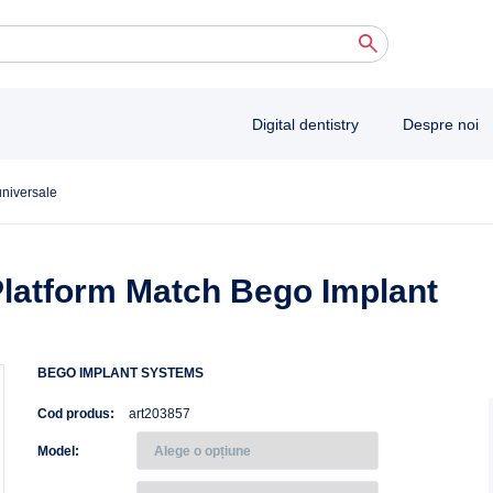
 autocomplete results are available use up and down arrows to review and enter to 
Digital dentistry
Despre noi
universale
 Platform Match Bego Implant
BEGO IMPLANT SYSTEMS
Cod produs:
art203857
Model