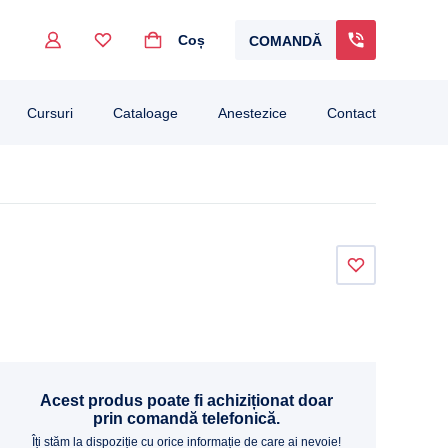
Coș
COMANDĂ
go to the desired page. Touch device users, explore by touch or with swipe gestur
Cursuri
Cataloage
Anestezice
Contact
Acest produs poate fi achiziționat doar
prin comandă telefonică.
Îți stăm la dispoziție cu orice informație de care ai nevoie!