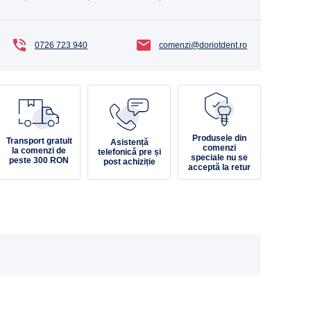
0726 723 940
comenzi@doriotdent.ro
Produsele din
Transport gratuit
Asistență
comenzi
la comenzi de
telefonică pre și
speciale nu se
peste 300 RON
post achiziție
acceptă la retur