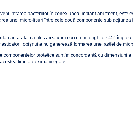
veni intrarea bacteriilor în conexiunea implant-abutment, este e
rea unei micro-fisuri între cele două componente sub acțiunea f
mulări au arătat că utilizarea unui con cu un unghi de 45° împreu
masticatorii obișnuite nu generează formarea unei astfel de micro
e componentelor protetice sunt în concordanță cu dimensiunile 
 acestea fiind aproximativ egale.