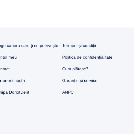
ege cariera care ți se potrivește
Termeni și condiții
ntul meu
Politica de confidențialitate
ntact
Cum plătesc?
rtenerii noștri
Garanție și service
hipa DoriotDent
ANPC