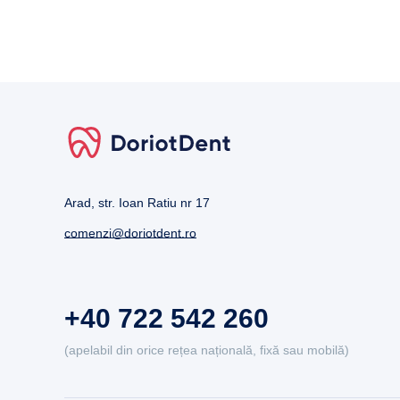
Arad, str. Ioan Ratiu nr 17
comenzi@doriotdent.ro
+40 722 542 260
(apelabil din orice rețea națională, fixă sau mobilă)