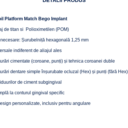
DETALII PRODUS
bil Platform Match Bego Implant
iaj de titan si Polioximetilen (POM)
 necesare: Șurubelniță hexagonală 1,25 mm
ersale indiferent de aliajul ales
urări cimentate (coroane, punți) și tehnica coroanei duble
urări dentare simple înșurubate ocluzal (Hex) și punți (fără Hex)
iduurilor de ciment subgingival
plă la conturul gingival specific
esign personalizate, inclusiv pentru angulare