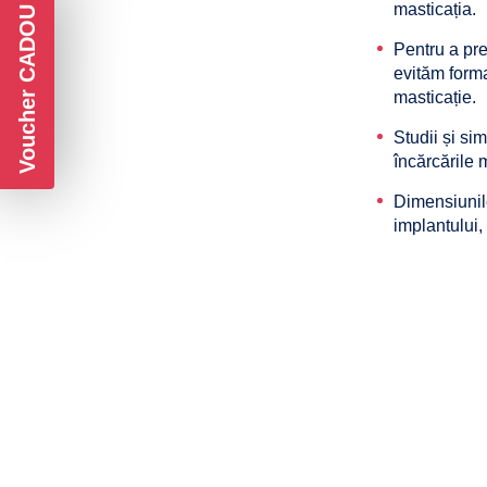
masticația.
Voucher CADOU
Pentru a pre
evităm forma
masticație.
Studii și si
încărcările 
Dimensiunil
implantului,