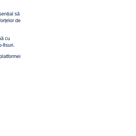
sențial să
orțelor de
nă cu
-fisuri.
platformei