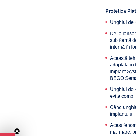
Protetica Pl
Unghiul de
De la lansa
sub formă de
internă în f
Această tehn
adoptată în 
Implant Syst
BEGO Sem
Unghiul de 4
evita complic
Când unghiur
implantului,
Acest fenom
mai mare, pr