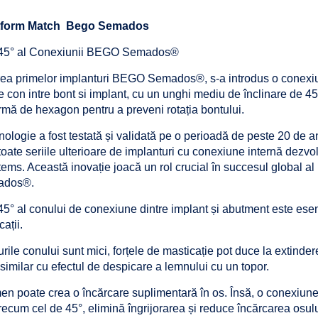
atform Match Bego Semados
 45° al Conexiunii BEGO Semados®
rea primelor implanturi BEGO Semados®, s-a introdus o conexi
 con intre bont si implant, cu un unghi mediu de înclinare de 45°
ormă de hexagon pentru a preveni rotația bontului.
ologie a fost testată și validată pe o perioadă de peste 20 de ani
toate seriile ulterioare de implanturi cu conexiune internă dez
ems. Această inovație joacă un rol crucial în succesul global al 
ados®.
5° al conului de conexiune dintre implant și abutment este esen
ații.
ile conului sunt mici, forțele de masticație pot duce la extinder
 similar cu efectul de despicare a lemnului cu un topor.
en poate crea o încărcare suplimentară în os. Însă, o conexiun
ecum cel de 45°, elimină îngrijorarea și reduce încărcarea osul