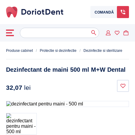
COMANDĂ
Caută
When autocomplete results are available use up and down arrows to
după:
Produse cabinet
/
Protectie si dezinfectie
/
Dezinfectie si sterilizare
Dezinfectant de maini 500 ml M+W Dental
32,07
lei