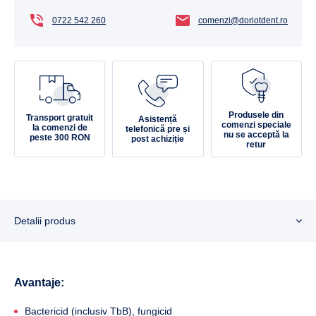
0722 542 260
comenzi@doriotdent.ro
Produsele din
Transport gratuit
Asistență
comenzi speciale
la comenzi de
telefonică pre și
nu se acceptă la
peste 300 RON
post achiziție
retur
Detalii produs
Avantaje:
Bactericid (inclusiv TbB), fungicid