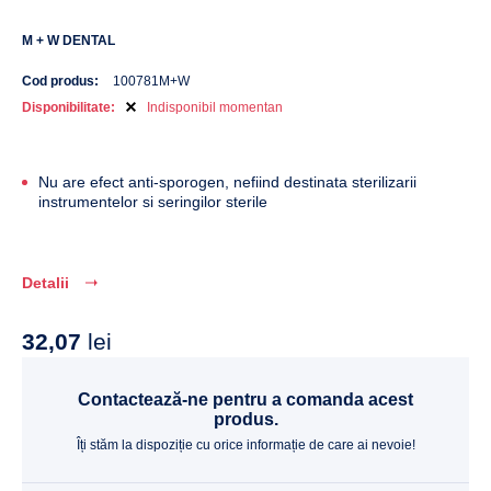
M + W DENTAL
Cod produs:
100781M+W
Disponibilitate:
Indisponibil momentan
Nu are efect anti-sporogen, nefiind destinata sterilizarii
instrumentelor si seringilor sterile
Detalii
32,07
lei
Contactează-ne pentru a comanda acest
produs.
Îți stăm la dispoziție cu orice informație de care ai nevoie!