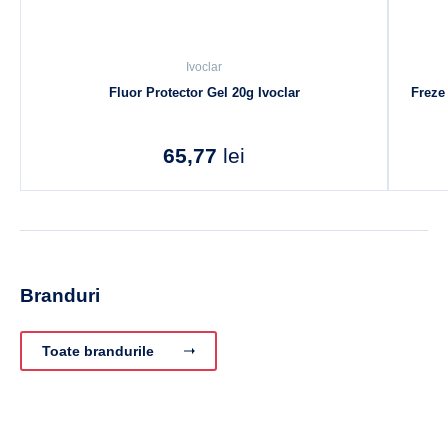
Ivoclar
Fluor Protector Gel 20g Ivoclar
Freze
65,77
lei
Branduri
Toate brandurile