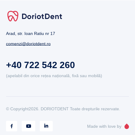
Arad, str. Ioan Ratiu nr 17
comenzi@doriotdent.ro
+40 722 542 260
(apelabil din orice rețea națională, fixă sau mobilă)
© Copyright2026. DORIOTDENT Toate drepturile rezervate.
Made with love by