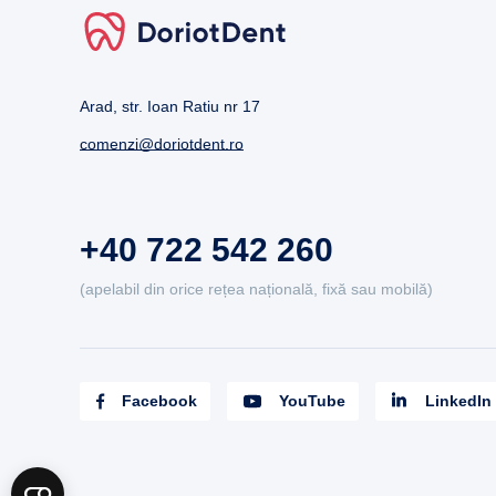
Arad, str. Ioan Ratiu nr 17
comenzi@doriotdent.ro
+40 722 542 260
(apelabil din orice rețea națională, fixă sau mobilă)
Facebook
YouTube
LinkedIn