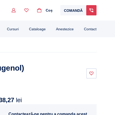
Coș
COMANDĂ
go to the desired page. Touch device users, explore by touch or with swipe gestur
Cursuri
Cataloage
Anestezice
Contact
ugenol)
38,27
lei
Contactează-ne pentru a comanda acest