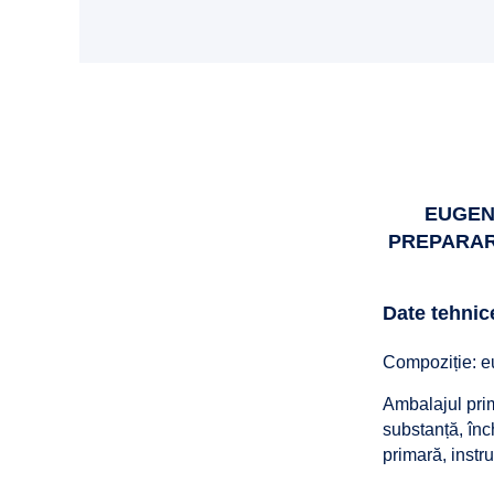
EUGENO
PREPARAR
Date tehnic
Compoziție: 
Ambalajul prim
substanță, înc
primară, instru