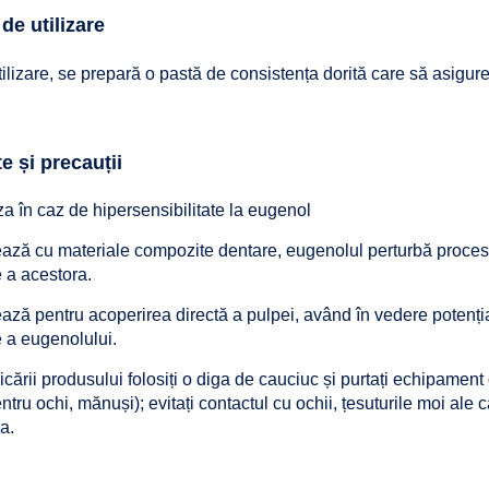
 de utilizare
utilizare, se prepară o pastă de consistența dorită care să asigur
e și precauții
iza în caz de hipersensibilitate la eugenol
zează cu materiale compozite dentare, eugenolul perturbă proces
 a acestora.
ează pentru acoperirea directă a pulpei, având în vedere potenți
te a eugenolului.
licării produsului folosiți o diga de cauciuc și purtați echipament
ntru ochi, mănuși); evitați contactul cu ochii, țesuturile moi ale c
a.