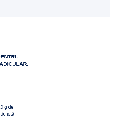
 PENTRU
ADICULAR.
10 g de
etichetă