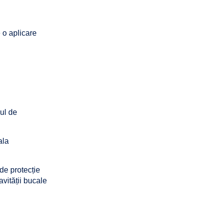
e o aplicare
ul de
ala
 de protecție
avității bucale