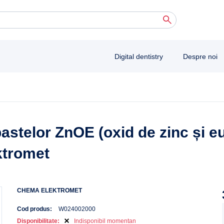
 autocomplete results are available use up and down arrows to review and enter to 
Digital dentistry
Despre noi
astelor ZnOE (oxid de zinc și e
ktromet
CHEMA ELEKTROMET
Cod produs:
W024002000
Disponibilitate:
Indisponibil momentan