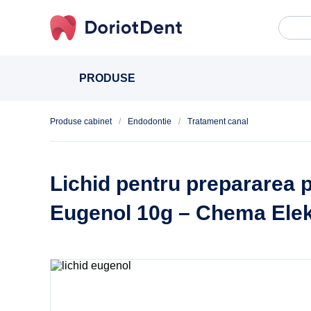
Caută
When
după:
PRODUSE
Produse cabinet
/
Endodontie
/
Tratament canal
Lichid pentru prepararea p
Eugenol 10g – Chema Ele