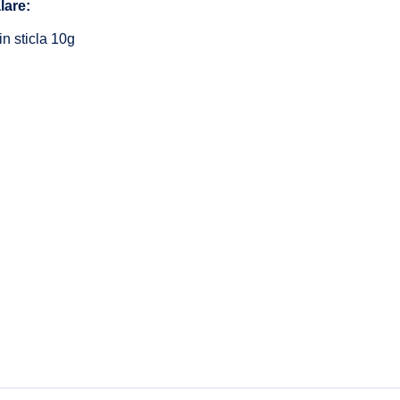
lare:
in sticla 10g