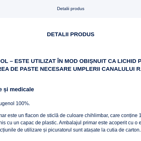
Detalii produs
DETALII PRODUS
L – ESTE UTILIZAT ÎN MOD OBIȘNUIT CA LICHID
EA DE PASTE NECESARE UMPLERII CANALULUI R
e și medicale
eugenol 100%.
ar este un flacon de sticlă de culoare chihlimbar, care conține 
his cu un capac de plastic. Ambalajul primar este acoperit cu o 
cțiunile de utilizare și picuratorul sunt atașate la cutia de carton.