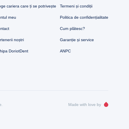
ege cariera care ți se potrivește
Termeni și condiții
ntul meu
Politica de confidențialitate
ntact
Cum plătesc?
rtenerii noștri
Garanție și service
hipa DoriotDent
ANPC
e.
Made with love by