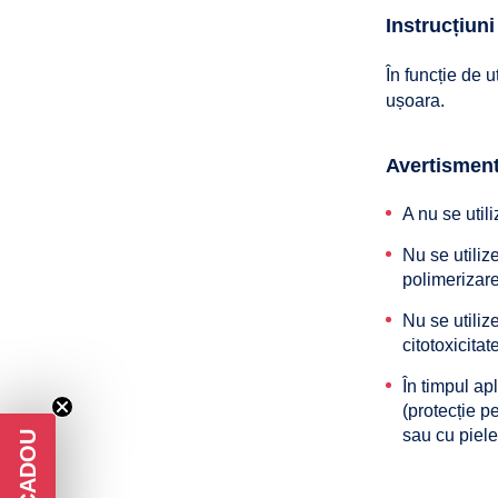
Instrucțiuni
În funcție de 
ușoara.
Avertisment
A nu se util
Nu se utili
polimerizare
Nu se utiliz
citotoxicita
În timpul ap
(protecție pe
sau cu piele