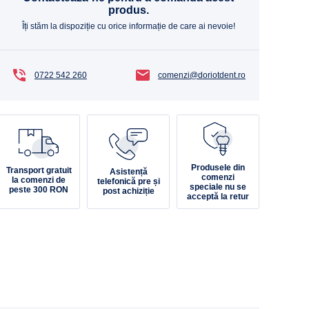
produs.
Îți stăm la dispoziție cu orice informație de care ai nevoie!
0722 542 260
comenzi@doriotdent.ro
Produsele din
Transport gratuit
Asistență
comenzi
la comenzi de
telefonică pre și
speciale nu se
peste 300 RON
post achiziție
acceptă la retur