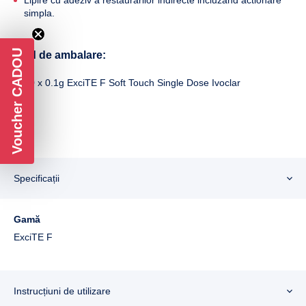
Lipire cu adeziv a restaurarilor indirecte incluzand actionare
simpla.
Voucher CADOU
Mod de ambalare:
50 x 0.1g ExciTE F Soft Touch Single Dose Ivoclar
Specificații
Gamă
ExciTE F
Instrucțiuni de utilizare