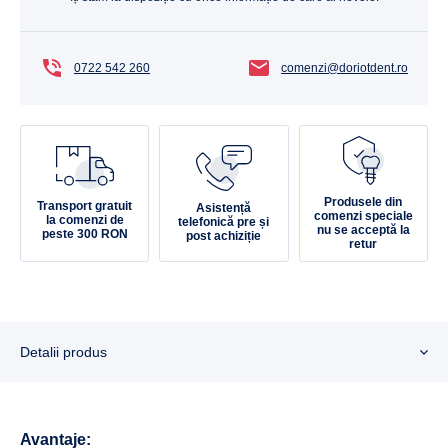
0722 542 260
comenzi@doriotdent.ro
Produsele din
Transport gratuit
Asistență
comenzi speciale
la comenzi de
telefonică pre și
nu se acceptă la
peste 300 RON
post achiziție
retur
Detalii produs
Avantaje: