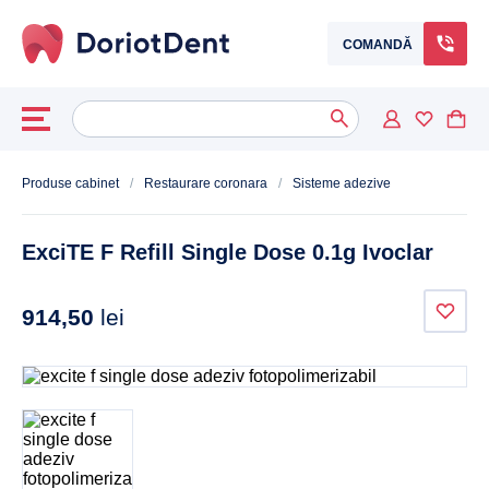
COMANDĂ
Caută
When autocomplete results are available use up and down arrows to
după:
Produse cabinet
/
Restaurare coronara
/
Sisteme adezive
ExciTE F Refill Single Dose 0.1g Ivoclar
914,50
lei