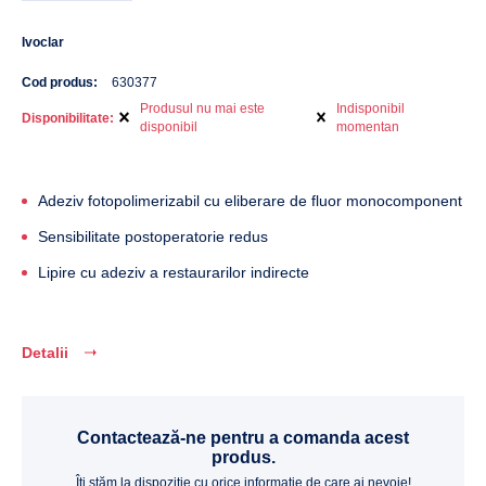
Ivoclar
Cod produs:
630377
Produsul nu mai este
Indisponibil
Disponibilitate:
disponibil
momentan
Adeziv fotopolimerizabil cu eliberare de fluor monocomponent
Sensibilitate postoperatorie redus
Lipire cu adeziv a restaurarilor indirecte
Detalii
Contactează-ne pentru a comanda acest
produs.
Îți stăm la dispoziție cu orice informație de care ai nevoie!