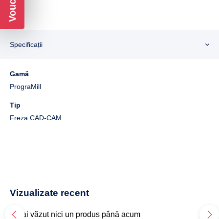
Specificații
Gamă
PrograMill
Tip
Freza CAD-CAM
Vizualizate recent
Nu ai văzut nici un produs până acum