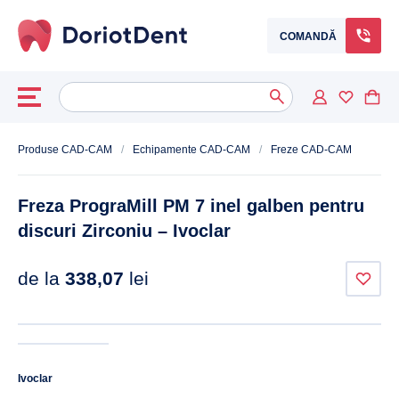
COMANDĂ
Caută
When autocomplete results are available use up and down arrows to
după:
Produse CAD-CAM
/
Echipamente CAD-CAM
/
Freze CAD-CAM
Freza PrograMill PM 7 inel galben pentru
discuri Zirconiu – Ivoclar
de la
338,07
lei
Ivoclar