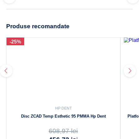
Produse recomandate
-25%
HP DENT
Disc ZCAD Temp Esthetic 95 PMMA Hp Dent
Platf
608,97
lei