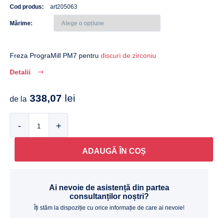
Cod produs:
art205063
Mărime
Freza PrograMill PM7 pentru
discuri de zirconiu
Detalii
338,07
lei
de la
Cantitate
ADAUGĂ ÎN COȘ
Ai nevoie de asistență din partea
consultanților noștri?
Îți stăm la dispoziție cu orice informație de care ai nevoie!