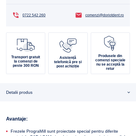
0722 542 260
comenzi@doriotdent.ro
Produsele din
Transport gratuit
Asistență
comenzi speciale
la comenzi de
telefonică pre și
nu se acceptă la
peste 300 RON
post achiziție
retur
Detalii produs
Avantaje:
Frezele PrograMill sunt proiectate special pentru diferite