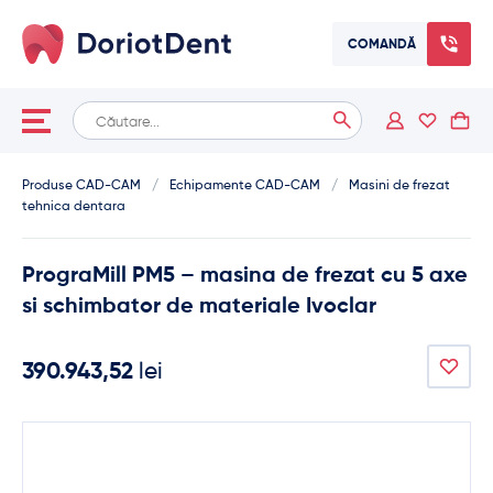
COMANDĂ
Caută
When autocomplete results are available use up and down arrows
după:
Produse CAD-CAM
/
Echipamente CAD-CAM
/
Masini de frezat
tehnica dentara
PrograMill PM5 – masina de frezat cu 5 axe
si schimbator de materiale Ivoclar
390.943,52
lei