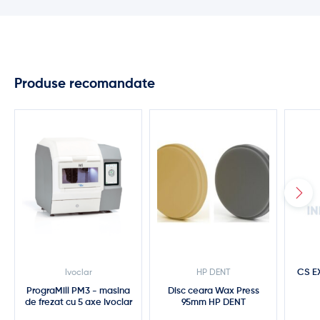
Produse recomandate
CS E
Ivoclar
HP DENT
PrograMill PM3 - masina
Disc ceara Wax Press
de frezat cu 5 axe Ivoclar
95mm HP DENT