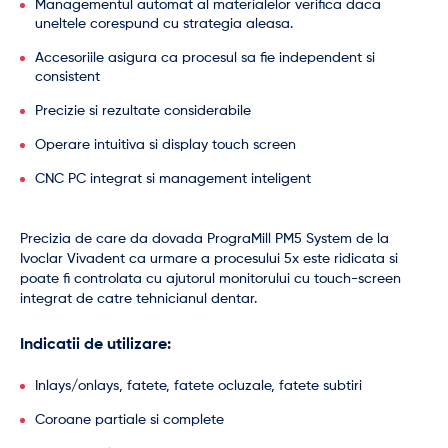
Managementul automat al materialelor verifica daca
uneltele corespund cu strategia aleasa.
Accesoriile asigura ca procesul sa fie independent si
consistent
Precizie si rezultate considerabile
Operare intuitiva si display touch screen
CNC PC integrat si management inteligent
Precizia de care da dovada PrograMill PM5 System de la
Ivoclar Vivadent ca urmare a procesului 5x este ridicata si
poate fi controlata cu ajutorul monitorului cu touch-screen
integrat de catre tehnicianul dentar.
Indicatii de utilizare:
Inlays/onlays, fatete, fatete ocluzale, fatete subtiri
Coroane partiale si complete