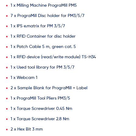
1 x Milling Machine PrograMill PM5
7 x PrograMill Disc holder for PM3/5/7
1 x IPS e.matrix for PM 3/5/7
1 x RFID Container for disc holder
1 x Patch Cable 5 m, green cat. 5
1 x RFID device (read/write module) TS-H34
1 x Used tool library for PM 3/5/7
1 x Webcam 1
2 x Sample Blank for PrograMill + Label
1 x PrograMill Tool Pliers PM3/5
1 x Torque Screwdriver 0.45 Nm
1 x Torque Screwdriver 2.8 Nm
2 x Hex Bit 3 mm