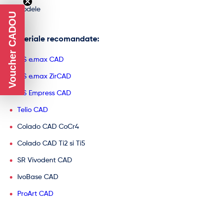
Modele
Voucher CADOU
Materiale recomandate:
IPS e.max CAD
IPS e.max ZirCAD
IPS Empress CAD
Telio CAD
Colado CAD CoCr4
Colado CAD Ti2 si Ti5
SR Vivodent CAD
IvoBase CAD
ProArt CAD