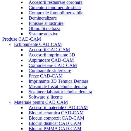
Accesorii restaurare coronara
Cimenturi ionomeri de sticla
Compozite fotopolimerizabile
Demineralizare
Finisare si lustruire
Obturatii de baza
Sisteme adezive
Produse CAD-CAM
Echipamente CAD-CAM
Accesorii CAD-CAM
Accesorii imprimante 3D
Aspiratoare CAD-CAM
Compresoare CAD-CAM
Cuptoare de sinterizare
Freze CAD-CAM
Imprimante 3D Tehnica Dentara
Masini de frezat tehnica dentara
Scannere laborator tehnica dentara
Software si licente
Materiale pentru CAD-CAM
Accesorii materiale CAD-CAM
Blocuri ceramica CAD-CAM
Blocuri compozit CAD-CAM
Blocuri disilicat CAD-CAM
Blocuri PMMA CAD-CAM