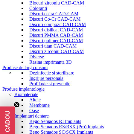
Blocuri zirconiu CAD-CAM
Coloranti
Discuri ceara CAD-CAM
Discuri Co-Cr CAD-CAM
Discuri compozit CAD-CAM
Discuri disilicat CAD-CAM
Discuri PMMA CAD-CAM
Discuri polimer CAD-CAM
Discuri titan CAD-CAM
Discuri zirconiu CAD-CAM
Diverse
Rasina imprimanta 3D
Produse de larg consum
Dezinfectie si sterilizare
Ingrijire personala
Profilaxie si preventie
Produse implantologie
Biomateriale
Altele
Membrane
Oase
Implanturi dentare
Bego Semados RI Implants
Bego Semados RS/RSX (Pro) Implants
Bego Semados SC/SCX Implants