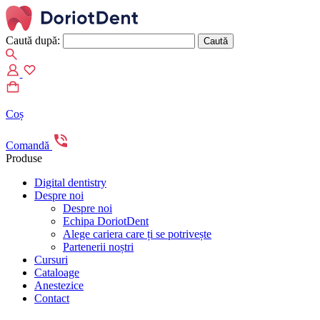
Caută după:
When autocomplete results are available use up and down arrows to re
Coș
Comandă
Produse
Digital dentistry
Despre noi
Despre noi
Echipa DoriotDent
Alege cariera care ți se potrivește
Partenerii noștri
Cursuri
Cataloage
Anestezice
Contact