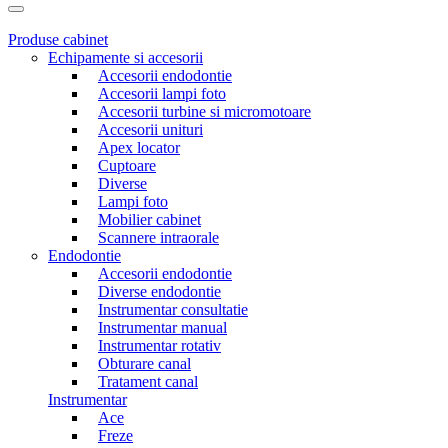
Produse cabinet
Echipamente si accesorii
Accesorii endodontie
Accesorii lampi foto
Accesorii turbine si micromotoare
Accesorii unituri
Apex locator
Cuptoare
Diverse
Lampi foto
Mobilier cabinet
Scannere intraorale
Endodontie
Accesorii endodontie
Diverse endodontie
Instrumentar consultatie
Instrumentar manual
Instrumentar rotativ
Obturare canal
Tratament canal
Instrumentar
Ace
Freze