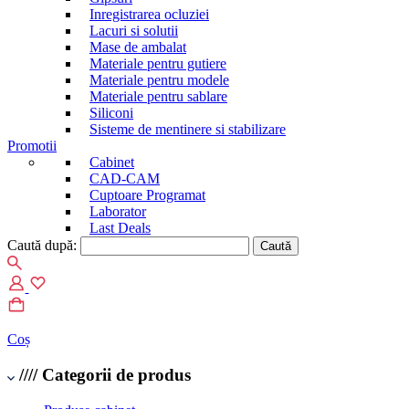
Inregistrarea ocluziei
Lacuri si solutii
Mase de ambalat
Materiale pentru gutiere
Materiale pentru modele
Materiale pentru sablare
Siliconi
Sisteme de mentinere si stabilizare
Promotii
Cabinet
CAD-CAM
Cuptoare Programat
Laborator
Last Deals
Caută după:
When autocomplete results are available use up and down arrows to re
Coș
////
Categorii de produs