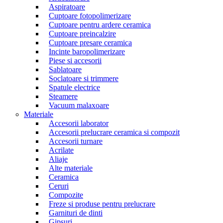
Aspiratoare
Cuptoare fotopolimerizare
Cuptoare pentru ardere ceramica
Cuptoare preincalzire
Cuptoare presare ceramica
Incinte baropolimerizare
Piese si accesorii
Sablatoare
Soclatoare si trimmere
Spatule electrice
Steamere
Vacuum malaxoare
Materiale
Accesorii laborator
Accesorii prelucrare ceramica si compozit
Accesorii turnare
Acrilate
Aliaje
Alte materiale
Ceramica
Ceruri
Compozite
Freze si produse pentru prelucrare
Garnituri de dinti
Gipsuri