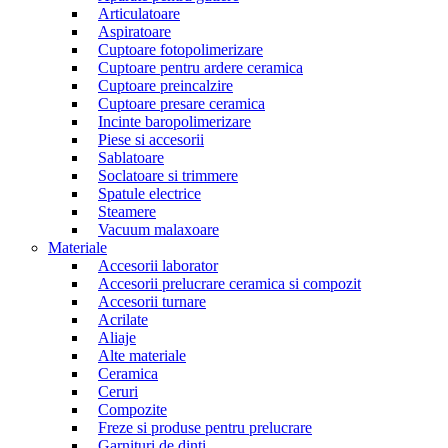
Articulatoare
Aspiratoare
Cuptoare fotopolimerizare
Cuptoare pentru ardere ceramica
Cuptoare preincalzire
Cuptoare presare ceramica
Incinte baropolimerizare
Piese si accesorii
Sablatoare
Soclatoare si trimmere
Spatule electrice
Steamere
Vacuum malaxoare
Materiale
Accesorii laborator
Accesorii prelucrare ceramica si compozit
Accesorii turnare
Acrilate
Aliaje
Alte materiale
Ceramica
Ceruri
Compozite
Freze si produse pentru prelucrare
Garnituri de dinti