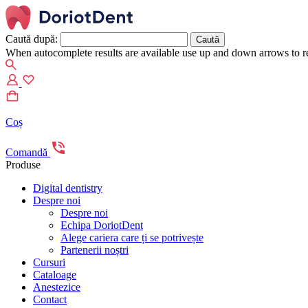
Caută după:
When autocomplete results are available use up and down arrows to re
Coș
Comandă
Produse
Digital dentistry
Despre noi
Despre noi
Echipa DoriotDent
Alege cariera care ți se potrivește
Partenerii noștri
Cursuri
Cataloage
Anestezice
Contact