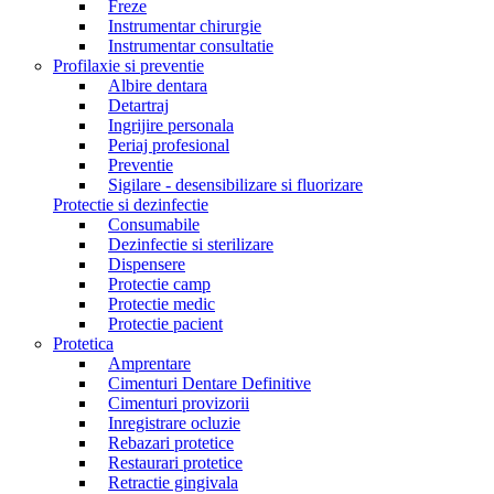
Freze
Instrumentar chirurgie
Instrumentar consultatie
Profilaxie si preventie
Albire dentara
Detartraj
Ingrijire personala
Periaj profesional
Preventie
Sigilare - desensibilizare si fluorizare
Protectie si dezinfectie
Consumabile
Dezinfectie si sterilizare
Dispensere
Protectie camp
Protectie medic
Protectie pacient
Protetica
Amprentare
Cimenturi Dentare Definitive
Cimenturi provizorii
Inregistrare ocluzie
Rebazari protetice
Restaurari protetice
Retractie gingivala