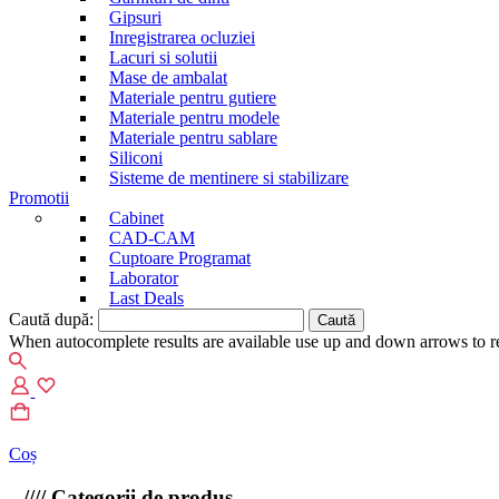
Gipsuri
Inregistrarea ocluziei
Lacuri si solutii
Mase de ambalat
Materiale pentru gutiere
Materiale pentru modele
Materiale pentru sablare
Siliconi
Sisteme de mentinere si stabilizare
Promotii
Cabinet
CAD-CAM
Cuptoare Programat
Laborator
Last Deals
Caută după:
When autocomplete results are available use up and down arrows to re
Coș
////
Categorii de produs