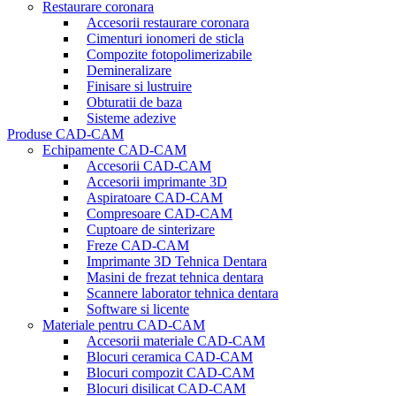
Restaurare coronara
Accesorii restaurare coronara
Cimenturi ionomeri de sticla
Compozite fotopolimerizabile
Demineralizare
Finisare si lustruire
Obturatii de baza
Sisteme adezive
Produse CAD-CAM
Echipamente CAD-CAM
Accesorii CAD-CAM
Accesorii imprimante 3D
Aspiratoare CAD-CAM
Compresoare CAD-CAM
Cuptoare de sinterizare
Freze CAD-CAM
Imprimante 3D Tehnica Dentara
Masini de frezat tehnica dentara
Scannere laborator tehnica dentara
Software si licente
Materiale pentru CAD-CAM
Accesorii materiale CAD-CAM
Blocuri ceramica CAD-CAM
Blocuri compozit CAD-CAM
Blocuri disilicat CAD-CAM