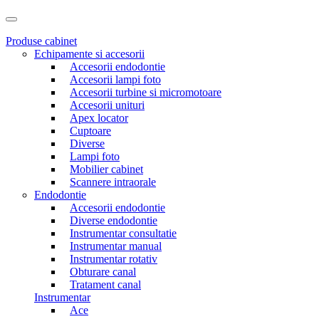
Produse cabinet
Echipamente si accesorii
Accesorii endodontie
Accesorii lampi foto
Accesorii turbine si micromotoare
Accesorii unituri
Apex locator
Cuptoare
Diverse
Lampi foto
Mobilier cabinet
Scannere intraorale
Endodontie
Accesorii endodontie
Diverse endodontie
Instrumentar consultatie
Instrumentar manual
Instrumentar rotativ
Obturare canal
Tratament canal
Instrumentar
Ace