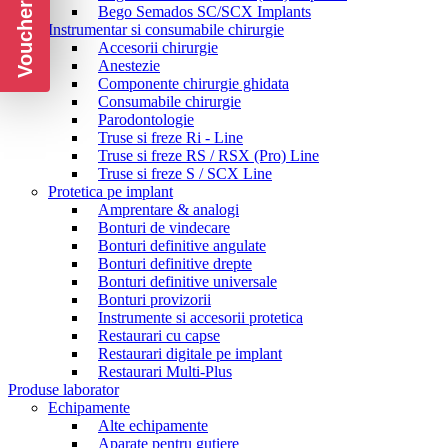
Voucher CADOU
Bego Semados SC/SCX Implants
Instrumentar si consumabile chirurgie
Accesorii chirurgie
Anestezie
Componente chirurgie ghidata
Consumabile chirurgie
Parodontologie
Truse si freze Ri - Line
Truse si freze RS / RSX (Pro) Line
Truse si freze S / SCX Line
Protetica pe implant
Amprentare & analogi
Bonturi de vindecare
Bonturi definitive angulate
Bonturi definitive drepte
Bonturi definitive universale
Bonturi provizorii
Instrumente si accesorii protetica
Restaurari cu capse
Restaurari digitale pe implant
Restaurari Multi-Plus
Produse laborator
Echipamente
Alte echipamente
Aparate pentru gutiere