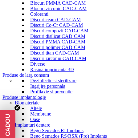
Blocuri PMMA CAD-CAM
Blocuri zirconiu CAD-CAM
Coloranti
Discuri ceara CAD-CAM
Discuri Co-Cr CAD-CAM
Discuri compozit CAD-CAM
Discuri disilicat CAD-CAM
Discuri PMMA CAD-CAM
Discuri polimer CAD-CAM
Discuri titan CAD-CAM
Discuri zirconiu CAD-CAM
Diverse
Rasina imprimanta 3D
Produse de larg consum
Dezinfectie si sterilizare
Ingrijire personala
Profilaxie si preventie
Produse implantologie
Biomateriale
Altele
Membrane
Oase
Implanturi dentare
Bego Semados RI Implants
Bego Semados RS/RSX (Pro) Implants