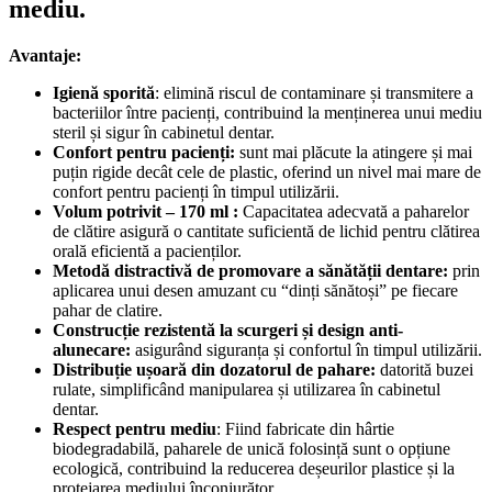
mediu.
Avantaje:
Igienă sporită
: elimină riscul de contaminare și transmitere a
bacteriilor între pacienți, contribuind la menținerea unui mediu
steril și sigur în cabinetul dentar.
Confort pentru pacienți:
sunt mai plăcute la atingere și mai
puțin rigide decât cele de plastic, oferind un nivel mai mare de
confort pentru pacienți în timpul utilizării.
Volum potrivit – 170 ml :
Capacitatea adecvată a paharelor
de clătire asigură o cantitate suficientă de lichid pentru clătirea
orală eficientă a pacienților.
Metodă distractivă de promovare a sănătății dentare:
prin
aplicarea unui desen amuzant cu “dinți sănătoși” pe fiecare
pahar de clatire.
Construcție rezistentă la scurgeri și design anti-
alunecare:
asigurând siguranța și confortul în timpul utilizării.
Distribuție ușoară din dozatorul de pahare:
datorită buzei
rulate, simplificând manipularea și utilizarea în cabinetul
dentar.
Respect pentru mediu
: Fiind fabricate din hârtie
biodegradabilă, paharele de unică folosință sunt o opțiune
ecologică, contribuind la reducerea deșeurilor plastice și la
protejarea mediului înconjurător.