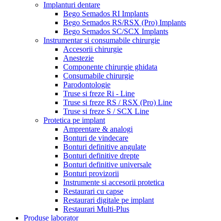
Implanturi dentare
Bego Semados RI Implants
Bego Semados RS/RSX (Pro) Implants
Bego Semados SC/SCX Implants
Instrumentar si consumabile chirurgie
Accesorii chirurgie
Anestezie
Componente chirurgie ghidata
Consumabile chirurgie
Parodontologie
Truse si freze Ri - Line
Truse si freze RS / RSX (Pro) Line
Truse si freze S / SCX Line
Protetica pe implant
Amprentare & analogi
Bonturi de vindecare
Bonturi definitive angulate
Bonturi definitive drepte
Bonturi definitive universale
Bonturi provizorii
Instrumente si accesorii protetica
Restaurari cu capse
Restaurari digitale pe implant
Restaurari Multi-Plus
Produse laborator