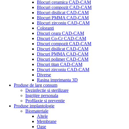
Blocuri ceramica CAD-CAM
Blocuri compozit CAD-CAM
Blocuri disilicat CAD-CAM
Blocuri PMMA CAD-CAM
Blocuri zirconiu CAD-CAM
Coloranti
Discuri ceara CAD-CAM
Discuri Co-Cr CAD-CAM
Discuri compozit CAD-CAM
Discuri disilicat CAD-CAM
Discuri PMMA CAD-CAM
Discuri polimer CAD-CAM
Discuri titan CAD-CAM
Discuri zirconiu CAD-CAM
Diverse
Rasina imprimanta 3D
Produse de larg consum
Dezinfectie si sterilizare
Ingrijire personala
Profilaxie si preventie
Produse implantologie
Biomateriale
Altele
Membrane
Oase