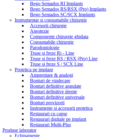
Bego Semados RI Implants
Bego Semados RS/RSX (Pro) Implants
Bego Semados SC/SCX Implants
Instrumentar si consumabile chirurgie
Accesorii chirurgie
Anestezie
Componente chirurgie ghidata
Consumabile chirurgie
Parodontologie
Truse si freze Ri - Line
Truse si freze RS / RSX (Pro) Line
Truse si freze S / SCX Line
Protetica pe implant
Amprentare & analogi
Bonturi de vindecare
Bonturi definitive angulate
Bonturi definitive drepte
Bonturi definitive universale
Bonturi provizorii
Instrumente si accesorii protetica
Restaurari cu capse
Restaurari digitale pe implant
Restaurari Multi-Plus
Produse laborator
Echipamente