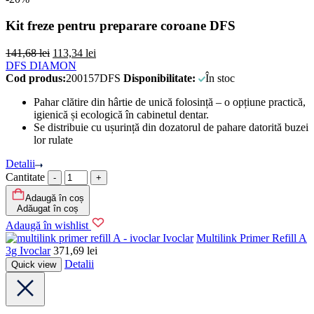
Kit freze pentru preparare coroane DFS
141,68
lei
113,34
lei
DFS DIAMON
Cod produs:
200157DFS
Disponibilitate:
În stoc
Pahar clătire din hârtie de unică folosință – o opțiune practică,
igienică și ecologică în cabinetul dentar.
Se distribuie cu ușurință din dozatorul de pahare datorită buzei
lor rulate
Detalii
Cantitate
Adaugă în coș
Adăugat în coș
Adaugă în wishlist
Ivoclar
Multilink Primer Refill A
3g Ivoclar
371,69
lei
Detalii
Quick view