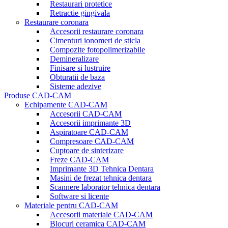
Restaurari protetice
Retractie gingivala
Restaurare coronara
Accesorii restaurare coronara
Cimenturi ionomeri de sticla
Compozite fotopolimerizabile
Demineralizare
Finisare si lustruire
Obturatii de baza
Sisteme adezive
Produse CAD-CAM
Echipamente CAD-CAM
Accesorii CAD-CAM
Accesorii imprimante 3D
Aspiratoare CAD-CAM
Compresoare CAD-CAM
Cuptoare de sinterizare
Freze CAD-CAM
Imprimante 3D Tehnica Dentara
Masini de frezat tehnica dentara
Scannere laborator tehnica dentara
Software si licente
Materiale pentru CAD-CAM
Accesorii materiale CAD-CAM
Blocuri ceramica CAD-CAM