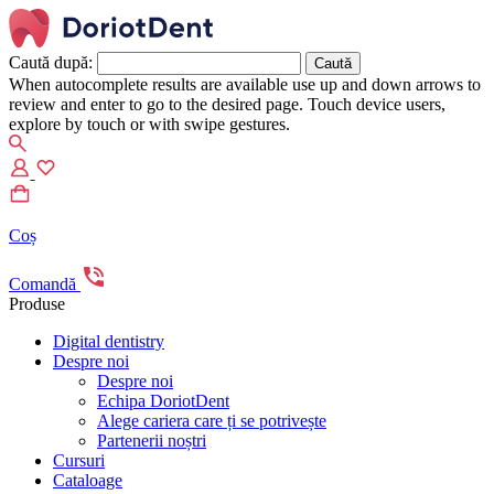
Caută după:
When autocomplete results are available use up and down arrows to
review and enter to go to the desired page. Touch device users,
explore by touch or with swipe gestures.
Coș
Comandă
Produse
Digital dentistry
Despre noi
Despre noi
Echipa DoriotDent
Alege cariera care ți se potrivește
Partenerii noștri
Cursuri
Cataloage