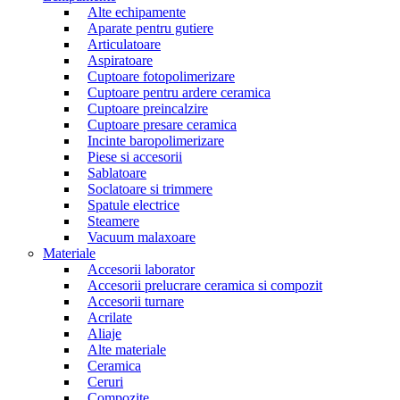
Alte echipamente
Aparate pentru gutiere
Articulatoare
Aspiratoare
Cuptoare fotopolimerizare
Cuptoare pentru ardere ceramica
Cuptoare preincalzire
Cuptoare presare ceramica
Incinte baropolimerizare
Piese si accesorii
Sablatoare
Soclatoare si trimmere
Spatule electrice
Steamere
Vacuum malaxoare
Materiale
Accesorii laborator
Accesorii prelucrare ceramica si compozit
Accesorii turnare
Acrilate
Aliaje
Alte materiale
Ceramica
Ceruri
Compozite