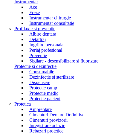
Instrumentar
Ace
Freze
Instrumentar chirurgie
Instrumentar consultatie
Profilaxie si preventie
Albire dentara
Detartraj
Ingrijire personala
Periaj profesional
Preventie
Sigilare - desensibilizare si fluorizare
Protectie si dezinfectie
Consumabile
Dezinfectie si sterilizare
Dispensere
Protectie camp
Protectie medic
Protectie pacient
Protetica
Amprentare
Cimenturi Dentare Definitive
Cimenturi provizorii
Inregistrare ocluzie
Rebazari protetice