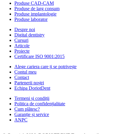
Produse CAD-CAM
Produse de larg consum
Produse implantologie
Produse laborator
Despre noi
Digital dentistry
Cursuri
Articole
Proiecte
Certificare ISO 9001:2015
Alege cariera care ți se potrivește
Contul meu
Contact
Partenerii noștri
Echipa DoriotDent
Termeni și condiții
Politica de confidențialitate
Cum plătesc?
Garanție și service
ANPC