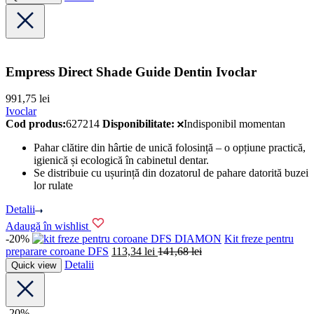
Empress Direct Shade Guide Dentin Ivoclar
991,75
lei
Ivoclar
Cod produs:
627214
Disponibilitate:
Indisponibil momentan
Pahar clătire din hârtie de unică folosință – o opțiune practică,
igienică și ecologică în cabinetul dentar.
Se distribuie cu ușurință din dozatorul de pahare datorită buzei
lor rulate
Detalii
Adaugă în wishlist
-20%
DFS DIAMON
Kit freze pentru
preparare coroane DFS
113,34
lei
141,68
lei
Detalii
Quick view
-20%