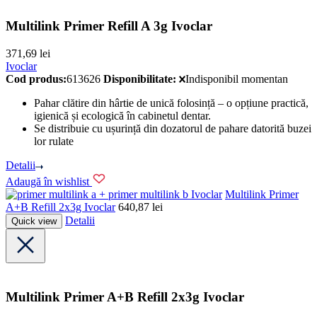
Multilink Primer Refill A 3g Ivoclar
371,69
lei
Ivoclar
Cod produs:
613626
Disponibilitate:
Indisponibil momentan
Pahar clătire din hârtie de unică folosință – o opțiune practică,
igienică și ecologică în cabinetul dentar.
Se distribuie cu ușurință din dozatorul de pahare datorită buzei
lor rulate
Detalii
Adaugă în wishlist
Ivoclar
Multilink Primer
A+B Refill 2x3g Ivoclar
640,87
lei
Detalii
Quick view
Multilink Primer A+B Refill 2x3g Ivoclar