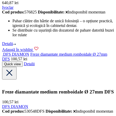
640,87
lei
Ivoclar
Cod produs:
576825
Disponibilitate:
Indisponibil momentan
Pahar clătire din hârtie de unică folosință – o opțiune practică,
igienică și ecologică în cabinetul dentar.
Se distribuie cu ușurință din dozatorul de pahare datorită buzei
lor rulate
Detalii
Adaugă în wishlist
DFS DIAMON
Freze diamantate medium romboidale Ø 27mm
DFS
100,57
lei
Detalii
Quick view
Freze diamantate medium romboidale Ø 27mm DFS
100,57
lei
DFS DIAMON
Cod produs:
530548DFS
Disponibilitate:
Indisponibil momentan