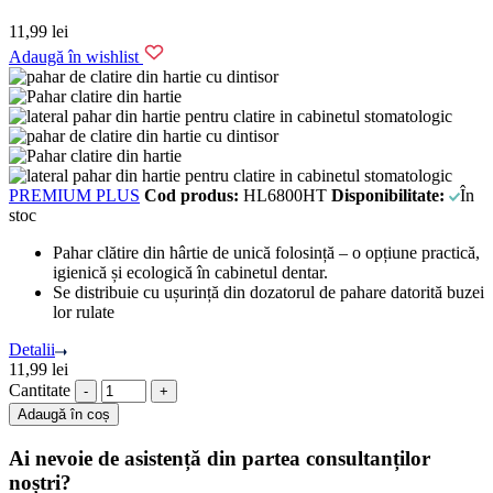
11,99
lei
Adaugă în wishlist
PREMIUM PLUS
Cod produs:
HL6800HT
Disponibilitate:
În
stoc
Pahar clătire din hârtie de unică folosință – o opțiune practică,
igienică și ecologică în cabinetul dentar.
Se distribuie cu ușurință din dozatorul de pahare datorită buzei
lor rulate
Detalii
11,99
lei
Cantitate
Adaugă în coș
Ai nevoie de asistență din partea consultanților
noștri?