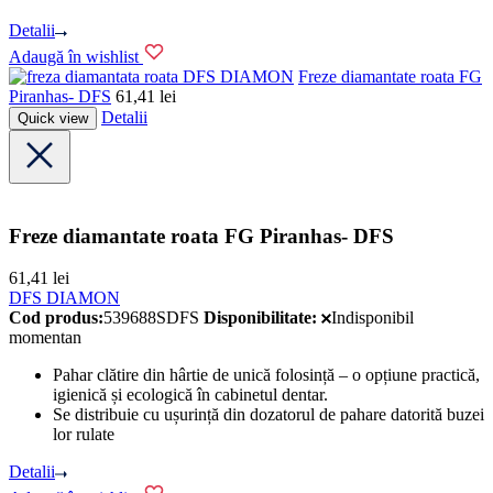
Detalii
Adaugă în wishlist
DFS DIAMON
Freze diamantate roata FG
Piranhas- DFS
61,41
lei
Detalii
Quick view
Freze diamantate roata FG Piranhas- DFS
61,41
lei
DFS DIAMON
Cod produs:
539688SDFS
Disponibilitate:
Indisponibil
momentan
Pahar clătire din hârtie de unică folosință – o opțiune practică,
igienică și ecologică în cabinetul dentar.
Se distribuie cu ușurință din dozatorul de pahare datorită buzei
lor rulate
Detalii