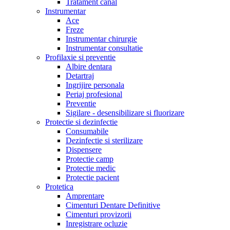
Tratament canal
Instrumentar
Ace
Freze
Instrumentar chirurgie
Instrumentar consultatie
Profilaxie si preventie
Albire dentara
Detartraj
Ingrijire personala
Periaj profesional
Preventie
Sigilare - desensibilizare si fluorizare
Protectie si dezinfectie
Consumabile
Dezinfectie si sterilizare
Dispensere
Protectie camp
Protectie medic
Protectie pacient
Protetica
Amprentare
Cimenturi Dentare Definitive
Cimenturi provizorii
Inregistrare ocluzie