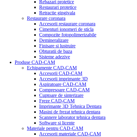
Rebazari protetice
Restaurari protetice
Retractie gingivala
Restaurare coronara
Accesorii restaurare coronara
Cimenturi ionomeri de sticla
Compozite fotopolimerizabile
Demineralizare
Finisare si lustruire
Obturatii de baza
Sisteme adezive
Produse CAD-CAM
Echipamente CAD-CAM
Accesorii CAD-CAM
Accesorii imprimante 3D
Aspiratoare CAD-CAM
Compresoare CAD-CAM
Cuptoare de sinterizare
Freze CAD-CAM
Imprimante 3D Tehnica Dentara
Masini de frezat tehnica dentara
Scannere laborator tehnica dentara
Software si licente
Materiale pentru CAD-CAM
Accesorii materiale CAD-CAM