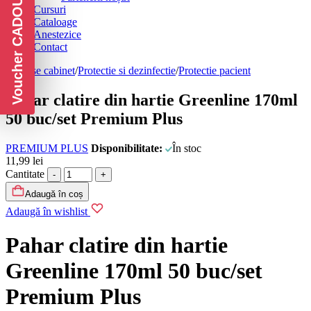
Voucher CADOU
Cursuri
Cataloage
Anestezice
Contact
Produse cabinet
/
Protectie si dezinfectie
/
Protectie pacient
Pahar clatire din hartie Greenline 170ml
50 buc/set Premium Plus
PREMIUM PLUS
Disponibilitate:
În stoc
11,99
lei
Cantitate
Adaugă în coș
Adaugă în wishlist
Pahar clatire din hartie
Greenline 170ml 50 buc/set
Premium Plus