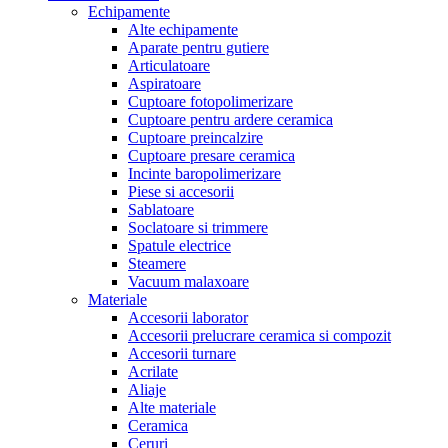
Echipamente
Alte echipamente
Aparate pentru gutiere
Articulatoare
Aspiratoare
Cuptoare fotopolimerizare
Cuptoare pentru ardere ceramica
Cuptoare preincalzire
Cuptoare presare ceramica
Incinte baropolimerizare
Piese si accesorii
Sablatoare
Soclatoare si trimmere
Spatule electrice
Steamere
Vacuum malaxoare
Materiale
Accesorii laborator
Accesorii prelucrare ceramica si compozit
Accesorii turnare
Acrilate
Aliaje
Alte materiale
Ceramica
Ceruri