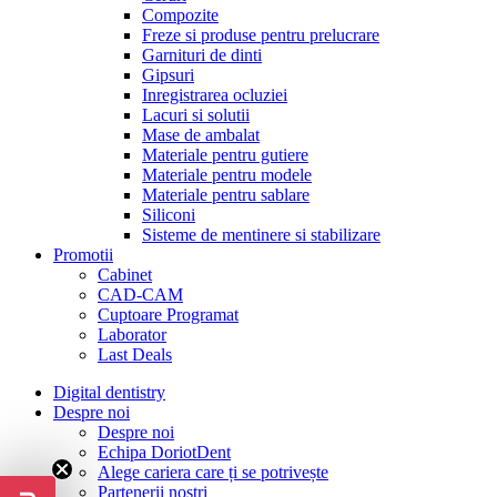
Compozite
Freze si produse pentru prelucrare
Garnituri de dinti
Gipsuri
Inregistrarea ocluziei
Lacuri si solutii
Mase de ambalat
Materiale pentru gutiere
Materiale pentru modele
Materiale pentru sablare
Siliconi
Sisteme de mentinere si stabilizare
Promotii
Cabinet
CAD-CAM
Cuptoare Programat
Laborator
Last Deals
Digital dentistry
Despre noi
Despre noi
Echipa DoriotDent
Alege cariera care ți se potrivește
Partenerii noștri