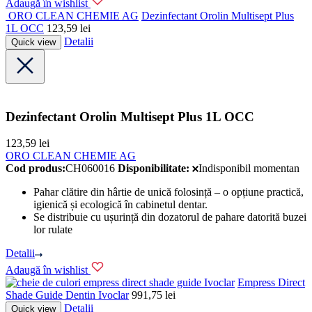
Adaugă în wishlist
ORO CLEAN CHEMIE AG
Dezinfectant Orolin Multisept Plus
1L OCC
123,59
lei
Detalii
Quick view
Dezinfectant Orolin Multisept Plus 1L OCC
123,59
lei
ORO CLEAN CHEMIE AG
Cod produs:
CH060016
Disponibilitate:
Indisponibil momentan
Pahar clătire din hârtie de unică folosință – o opțiune practică,
igienică și ecologică în cabinetul dentar.
Se distribuie cu ușurință din dozatorul de pahare datorită buzei
lor rulate
Detalii
Adaugă în wishlist
Ivoclar
Empress Direct
Shade Guide Dentin Ivoclar
991,75
lei
Detalii
Quick view