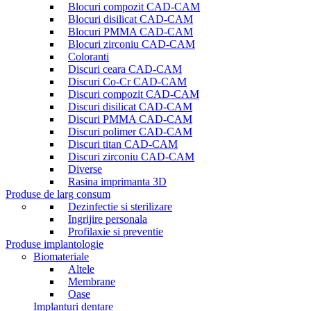
Blocuri compozit CAD-CAM
Blocuri disilicat CAD-CAM
Blocuri PMMA CAD-CAM
Blocuri zirconiu CAD-CAM
Coloranti
Discuri ceara CAD-CAM
Discuri Co-Cr CAD-CAM
Discuri compozit CAD-CAM
Discuri disilicat CAD-CAM
Discuri PMMA CAD-CAM
Discuri polimer CAD-CAM
Discuri titan CAD-CAM
Discuri zirconiu CAD-CAM
Diverse
Rasina imprimanta 3D
Produse de larg consum
Dezinfectie si sterilizare
Ingrijire personala
Profilaxie si preventie
Produse implantologie
Biomateriale
Altele
Membrane
Oase
Implanturi dentare