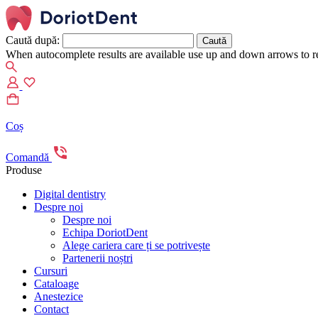
Caută după:
When autocomplete results are available use up and down arrows to re
Coș
Comandă
Produse
Digital dentistry
Despre noi
Despre noi
Echipa DoriotDent
Alege cariera care ți se potrivește
Partenerii noștri
Cursuri
Cataloage
Anestezice
Contact