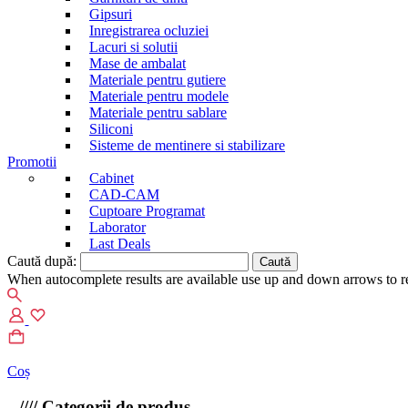
Gipsuri
Inregistrarea ocluziei
Lacuri si solutii
Mase de ambalat
Materiale pentru gutiere
Materiale pentru modele
Materiale pentru sablare
Siliconi
Sisteme de mentinere si stabilizare
Promotii
Cabinet
CAD-CAM
Cuptoare Programat
Laborator
Last Deals
Caută după:
When autocomplete results are available use up and down arrows to re
Coș
////
Categorii de produs