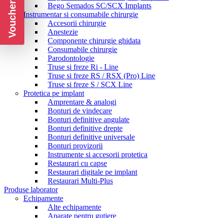
Voucher CADOU
Bego Semados SC/SCX Implants
Instrumentar si consumabile chirurgie
Accesorii chirurgie
Anestezie
Componente chirurgie ghidata
Consumabile chirurgie
Parodontologie
Truse si freze Ri - Line
Truse si freze RS / RSX (Pro) Line
Truse si freze S / SCX Line
Protetica pe implant
Amprentare & analogi
Bonturi de vindecare
Bonturi definitive angulate
Bonturi definitive drepte
Bonturi definitive universale
Bonturi provizorii
Instrumente si accesorii protetica
Restaurari cu capse
Restaurari digitale pe implant
Restaurari Multi-Plus
Produse laborator
Echipamente
Alte echipamente
Aparate pentru gutiere