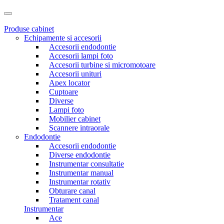
Produse cabinet
Echipamente si accesorii
Accesorii endodontie
Accesorii lampi foto
Accesorii turbine si micromotoare
Accesorii unituri
Apex locator
Cuptoare
Diverse
Lampi foto
Mobilier cabinet
Scannere intraorale
Endodontie
Accesorii endodontie
Diverse endodontie
Instrumentar consultatie
Instrumentar manual
Instrumentar rotativ
Obturare canal
Tratament canal
Instrumentar
Ace