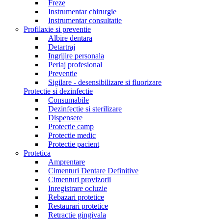
Freze
Instrumentar chirurgie
Instrumentar consultatie
Profilaxie si preventie
Albire dentara
Detartraj
Ingrijire personala
Periaj profesional
Preventie
Sigilare - desensibilizare si fluorizare
Protectie si dezinfectie
Consumabile
Dezinfectie si sterilizare
Dispensere
Protectie camp
Protectie medic
Protectie pacient
Protetica
Amprentare
Cimenturi Dentare Definitive
Cimenturi provizorii
Inregistrare ocluzie
Rebazari protetice
Restaurari protetice
Retractie gingivala