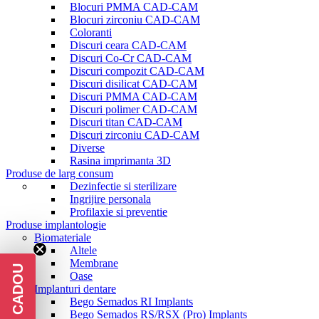
Blocuri PMMA CAD-CAM
Blocuri zirconiu CAD-CAM
Coloranti
Discuri ceara CAD-CAM
Discuri Co-Cr CAD-CAM
Discuri compozit CAD-CAM
Discuri disilicat CAD-CAM
Discuri PMMA CAD-CAM
Discuri polimer CAD-CAM
Discuri titan CAD-CAM
Discuri zirconiu CAD-CAM
Diverse
Rasina imprimanta 3D
Produse de larg consum
Dezinfectie si sterilizare
Ingrijire personala
Profilaxie si preventie
Produse implantologie
Biomateriale
Altele
Membrane
Oase
Implanturi dentare
Bego Semados RI Implants
Bego Semados RS/RSX (Pro) Implants