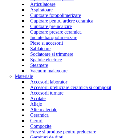
Articulatoare
Aspiratoare
Cuptoare fotopolimerizare
Cuptoare pentru ardere ceramica
Cuptoare preincalzire
Cuptoare presare ceramica
Incinte baropolimerizare
Piese si accesorii
Sablatoare
Soclatoare si trimmere
Spatule electrice
Steamere
Vacuum malaxoare
Materiale
Accesorii laborator
Accesorii prelucrare ceramica si compozit
Accesorii turnare
Acrilate
Aliaje
Alte materiale
Ceramica
Ceruri
Compozite
Freze si produse pentru prelucrare
Garnituri de dinti