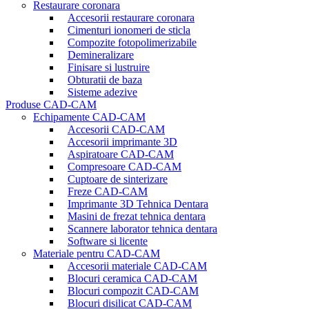
Restaurare coronara
Accesorii restaurare coronara
Cimenturi ionomeri de sticla
Compozite fotopolimerizabile
Demineralizare
Finisare si lustruire
Obturatii de baza
Sisteme adezive
Produse CAD-CAM
Echipamente CAD-CAM
Accesorii CAD-CAM
Accesorii imprimante 3D
Aspiratoare CAD-CAM
Compresoare CAD-CAM
Cuptoare de sinterizare
Freze CAD-CAM
Imprimante 3D Tehnica Dentara
Masini de frezat tehnica dentara
Scannere laborator tehnica dentara
Software si licente
Materiale pentru CAD-CAM
Accesorii materiale CAD-CAM
Blocuri ceramica CAD-CAM
Blocuri compozit CAD-CAM
Blocuri disilicat CAD-CAM