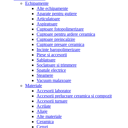
Echipamente
Alte echipamente
Aparate pentru gutiere
Articulatoare
Aspiratoare
Cuptoare fotopolimerizare
Cuptoare pentru ardere ceramica
Cuptoare preincalzire
Cuptoare presare ceramica
Incinte baropolimerizare
Piese si accesorii
Sablatoare
Soclatoare si trimmere
Spatule electrice
Steamere
Vacuum malaxoare
Materiale
Accesorii laborator
Accesorii prelucrare ceramica si compozit
Accesorii turnare
Acrilate
Aliaje
Alte materiale
Ceramica
Ceruri