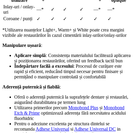
utilizare
+
+
opaque
Inlay-uri / onlay-
—*
✓
✓
✓
—*
—*
uri
Coroane / punți
✓
✓
✓
✓
✓
✓
*Utilizarea nuanțelor Light+, Warm+ și White poate crea margini
vizibile ale restaurărilor în cazul cimentării inlay-urilor/onlay-urilor
Manipulare ușoară
:
Aplicare simplă
: Consistența materialului facilitează aplicarea
și poziționarea restaurărilor, oferind un feedback tactil bun​
Îndepărtare facilă a excesului
: Procesul de curățare este
rapid și eficient, reducând timpul necesar pentru finisare​ și
permițând o manipulare controlată și confortabilă​
Aderență puternică și fiabilă
:
Oferă o aderență puternică la suprafețele dentare și restaurări,
asigurând durabilitatea pe termen lung​
Utilizarea primerilor precum
Monobond Plus
și
Monobond
Etch & Prime
optimizează aderența fără necesitatea acidului
fluorhidric​
Pentru o adeziune excelenta pe structura dintelui se
recomanda
Adhese Universal
si
Adhese Universal DC
in