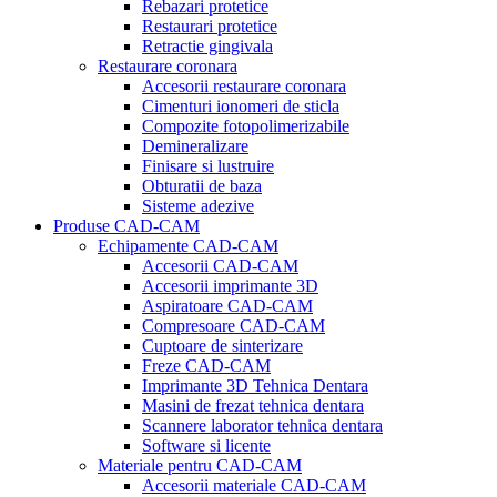
Rebazari protetice
Restaurari protetice
Retractie gingivala
Restaurare coronara
Accesorii restaurare coronara
Cimenturi ionomeri de sticla
Compozite fotopolimerizabile
Demineralizare
Finisare si lustruire
Obturatii de baza
Sisteme adezive
Produse CAD-CAM
Echipamente CAD-CAM
Accesorii CAD-CAM
Accesorii imprimante 3D
Aspiratoare CAD-CAM
Compresoare CAD-CAM
Cuptoare de sinterizare
Freze CAD-CAM
Imprimante 3D Tehnica Dentara
Masini de frezat tehnica dentara
Scannere laborator tehnica dentara
Software si licente
Materiale pentru CAD-CAM
Accesorii materiale CAD-CAM