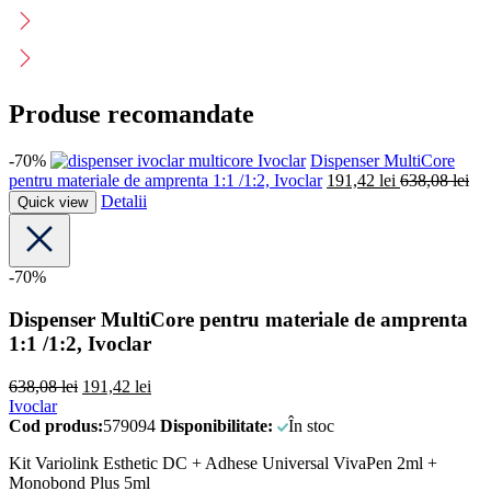
Produse recomandate
-70%
Ivoclar
Dispenser MultiCore
pentru materiale de amprenta 1:1 /1:2, Ivoclar
191,42
lei
638,08
lei
Detalii
Quick view
-70%
Dispenser MultiCore pentru materiale de amprenta
1:1 /1:2, Ivoclar
638,08
lei
191,42
lei
Ivoclar
Cod produs:
579094
Disponibilitate:
În stoc
Kit Variolink Esthetic DC + Adhese Universal VivaPen 2ml +
Monobond Plus 5ml