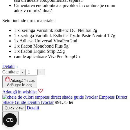
sau un adeziv fotopolimerizat separat.
Cimentarea endodontică a pivotilor în combinație cu un
adeziv cu priză duală.
Setul include urm. materiale:
1 x seringa Variolink Esthetic DC Neutral 2g
1 x seringa Variolink Esthetic Try-In Paste Neutral 1.7g
1x Adhese Universal VivaPen 2ml
1 x flacon Monobond Plus 5g
1 x flacon Liquid Strip 2.5g
canule aplicatoare VivaPen SnapOn
Detalii
Cantitate
Adaugă în coș
Adăugat în coș
Adaugă în wishlist
Ivoclar
Empress Direct
Shade Guide Dentin Ivoclar
991,75
lei
Detalii
Quick view