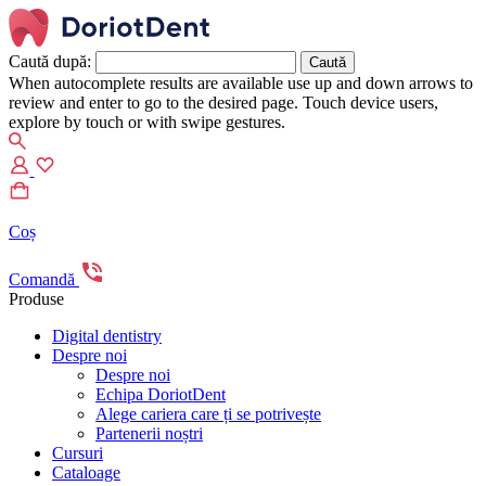
Caută după:
When autocomplete results are available use up and down arrows to
review and enter to go to the desired page. Touch device users,
explore by touch or with swipe gestures.
Coș
Comandă
Produse
Digital dentistry
Despre noi
Despre noi
Echipa DoriotDent
Alege cariera care ți se potrivește
Partenerii noștri
Cursuri
Cataloage