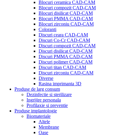
Blocuri ceramica CAD-CAM
Blocuri compozit CAD-CAM
Blocuri disilicat CAD-CAM
Blocuri PMMA CAD-CAM
Blocuri zirconiu CAD-CAM
Coloranti
Discuri ceara CAD-CAM
Discuri Co-Cr CAD-CAM
Discuri compozit CAD-CAM
Discuri disilicat CAD-CAM
Discuri PMMA CAD-CAM
Discuri polimer CAD-CAM
Discuri titan CAD-CAM
Discuri zirconiu CAD-CAM
Diverse
Rasina imprimanta 3D
Produse de larg consum
Dezinfectie si sterilizare
Ingrijire personala
Profilaxie si preventie
Produse implantologie
Biomateriale
Altele
Membrane
Oase