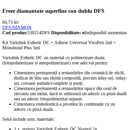
Freze diamantate superfine con dublu DFS
60,73
lei
DFS DIAMON
Cod produs:
530214DFS
Disponibilitate:
Indisponibil momentan
Kit Variolink Esthetic DC + Adhese Universal VivaPen 2ml +
Monobond Plus 5ml
Variolink Esthetic DC un material cu polimerizare duala
(fotopolimerizare si autopolimerizare) este adecvat pentru:
Cimentarea permanentă a restaurărilor din ceramică de sticlă,
disilicat de litiu sau rășină compozită, precum inlay-uri, onlay-
uri, coroane parțiale/complete și punți.
Cimentarea permanentă a restaurărilor opace din oxid de
zirconiu sau metal, dacă se utilizează un adeziv cu priză duală
sau un adeziv fotopolimerizat separat.
Cimentarea endodontică a pivotilor în combinație cu un
adeziv cu priză duală.
Setul include urm. materiale:
1 x seringa Variolink Esthetic DC Neutral 2g