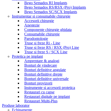
Bego Semados RI Implants
Bego Semados RS/RSX (Pro) Implants
Bego Semados SC/SCX Implants
Instrumentar si consumabile chirurgie
Accesorii chirurgie
Anestezie
Componente chirurgie ghidata
Consumabile chirurgie
Parodontologie
Truse si freze Ri - Line
Truse si freze RS / RSX (Pro) Line
Truse si freze S / SCX Line
Protetica pe implant
Amprentare & analogi
Bonturi de vindecare
Bonturi definitive angulate
Bonturi definitive drepte
Bonturi definitive universale
Bonturi provizorii
Instrumente si accesorii protetica
Restaurari cu capse
Restaurari digitale pe implant
Restaurari Multi-Plus
Produse laborator
Echipamente