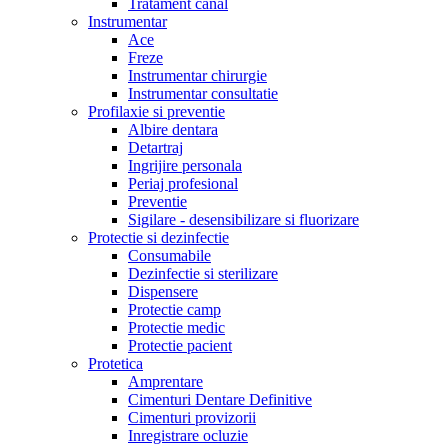
Tratament canal
Instrumentar
Ace
Freze
Instrumentar chirurgie
Instrumentar consultatie
Profilaxie si preventie
Albire dentara
Detartraj
Ingrijire personala
Periaj profesional
Preventie
Sigilare - desensibilizare si fluorizare
Protectie si dezinfectie
Consumabile
Dezinfectie si sterilizare
Dispensere
Protectie camp
Protectie medic
Protectie pacient
Protetica
Amprentare
Cimenturi Dentare Definitive
Cimenturi provizorii
Inregistrare ocluzie