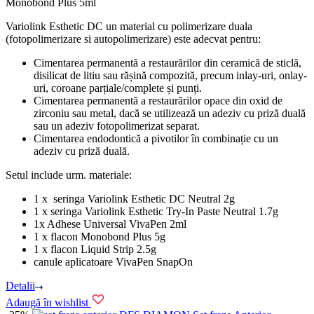
Monobond Plus 5ml
Variolink Esthetic DC un material cu polimerizare duala
(fotopolimerizare si autopolimerizare) este adecvat pentru:
Cimentarea permanentă a restaurărilor din ceramică de sticlă,
disilicat de litiu sau rășină compozită, precum inlay-uri, onlay-
uri, coroane parțiale/complete și punți.
Cimentarea permanentă a restaurărilor opace din oxid de
zirconiu sau metal, dacă se utilizează un adeziv cu priză duală
sau un adeziv fotopolimerizat separat.
Cimentarea endodontică a pivotilor în combinație cu un
adeziv cu priză duală.
Setul include urm. materiale:
1 x seringa Variolink Esthetic DC Neutral 2g
1 x seringa Variolink Esthetic Try-In Paste Neutral 1.7g
1x Adhese Universal VivaPen 2ml
1 x flacon Monobond Plus 5g
1 x flacon Liquid Strip 2.5g
canule aplicatoare VivaPen SnapOn
Detalii
Adaugă în wishlist