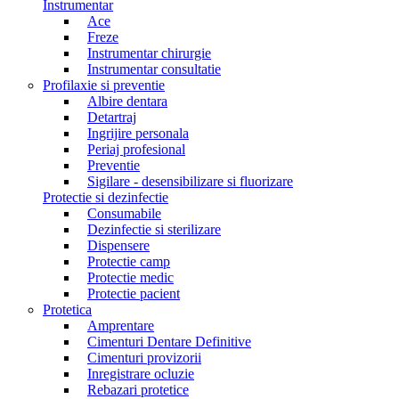
Instrumentar
Ace
Freze
Instrumentar chirurgie
Instrumentar consultatie
Profilaxie si preventie
Albire dentara
Detartraj
Ingrijire personala
Periaj profesional
Preventie
Sigilare - desensibilizare si fluorizare
Protectie si dezinfectie
Consumabile
Dezinfectie si sterilizare
Dispensere
Protectie camp
Protectie medic
Protectie pacient
Protetica
Amprentare
Cimenturi Dentare Definitive
Cimenturi provizorii
Inregistrare ocluzie
Rebazari protetice