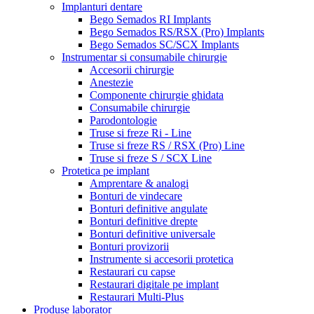
Implanturi dentare
Bego Semados RI Implants
Bego Semados RS/RSX (Pro) Implants
Bego Semados SC/SCX Implants
Instrumentar si consumabile chirurgie
Accesorii chirurgie
Anestezie
Componente chirurgie ghidata
Consumabile chirurgie
Parodontologie
Truse si freze Ri - Line
Truse si freze RS / RSX (Pro) Line
Truse si freze S / SCX Line
Protetica pe implant
Amprentare & analogi
Bonturi de vindecare
Bonturi definitive angulate
Bonturi definitive drepte
Bonturi definitive universale
Bonturi provizorii
Instrumente si accesorii protetica
Restaurari cu capse
Restaurari digitale pe implant
Restaurari Multi-Plus
Produse laborator