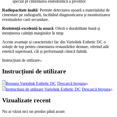
special pt cimentarea endodontică a pivotilor
Radiopacitate inaltă
: Permite detectarea ușoară a materialului de
cimentare pe radiografii, facilitând diagnosticarea și monitorizarea​
eventualelor carii secundare​.
Rezistență excelentă la uzură
: Oferă o durabilitate bună și
menținerea calității marginilor în timp​
Aceste avantaje și caracteristici fac din Variolink Esthetic DC o
soluție de top pentru cimentarea restaurărilor dentare, oferind atât
estetică superioară, cât și performanță clinică fiabilă.
Instrucțiuni de utilizare
Instrucțiuni de utilizare
Brosura Variolink Esthetic DC
Descarcă broșura
Instructiuni de utilizare Variolink Esthetic DC
Descarcă broșura
Vizualizate recent
Nu ai văzut nici un produs până acum