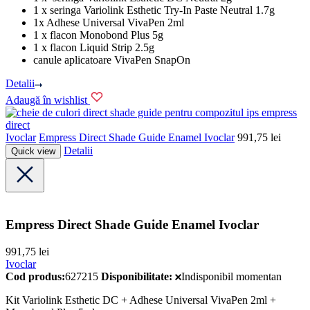
1 x seringa Variolink Esthetic Try-In Paste Neutral 1.7g
1x Adhese Universal VivaPen 2ml
1 x flacon Monobond Plus 5g
1 x flacon Liquid Strip 2.5g
canule aplicatoare VivaPen SnapOn
Detalii
Adaugă în wishlist
Ivoclar
Empress Direct Shade Guide Enamel Ivoclar
991,75
lei
Detalii
Quick view
Empress Direct Shade Guide Enamel Ivoclar
991,75
lei
Ivoclar
Cod produs:
627215
Disponibilitate:
Indisponibil momentan
Kit Variolink Esthetic DC + Adhese Universal VivaPen 2ml +