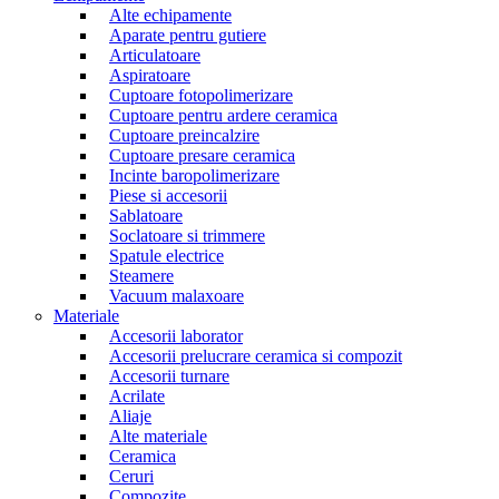
Alte echipamente
Aparate pentru gutiere
Articulatoare
Aspiratoare
Cuptoare fotopolimerizare
Cuptoare pentru ardere ceramica
Cuptoare preincalzire
Cuptoare presare ceramica
Incinte baropolimerizare
Piese si accesorii
Sablatoare
Soclatoare si trimmere
Spatule electrice
Steamere
Vacuum malaxoare
Materiale
Accesorii laborator
Accesorii prelucrare ceramica si compozit
Accesorii turnare
Acrilate
Aliaje
Alte materiale
Ceramica
Ceruri
Compozite