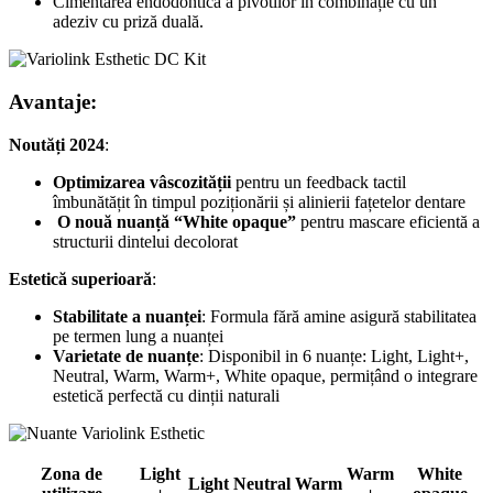
Cimentarea endodontică a pivotilor în combinație cu un
adeziv cu priză duală.
Avantaje:
Noutăți 2024
:
Optimizarea vâscozității
pentru un feedback tactil
îmbunătățit în timpul poziționării și alinierii fațetelor dentare
O nouă nuanță “White opaque”
pentru mascare eficientă a
structurii dintelui decolorat
Estetică superioară
:
Stabilitate a nuanței
: Formula fără amine asigură stabilitatea
pe termen lung a nuanței​
Varietate de nuanțe
: Disponibil in 6 nuanțe: Light, Light+,
Neutral, Warm, Warm+, White opaque, permițând o integrare
estetică perfectă cu dinții naturali​
Zona de
Light
Warm
White
Light
Neutral
Warm