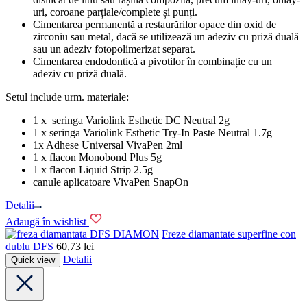
uri, coroane parțiale/complete și punți.
Cimentarea permanentă a restaurărilor opace din oxid de
zirconiu sau metal, dacă se utilizează un adeziv cu priză duală
sau un adeziv fotopolimerizat separat.
Cimentarea endodontică a pivotilor în combinație cu un
adeziv cu priză duală.
Setul include urm. materiale:
1 x seringa Variolink Esthetic DC Neutral 2g
1 x seringa Variolink Esthetic Try-In Paste Neutral 1.7g
1x Adhese Universal VivaPen 2ml
1 x flacon Monobond Plus 5g
1 x flacon Liquid Strip 2.5g
canule aplicatoare VivaPen SnapOn
Detalii
Adaugă în wishlist
DFS DIAMON
Freze diamantate superfine con
dublu DFS
60,73
lei
Detalii
Quick view