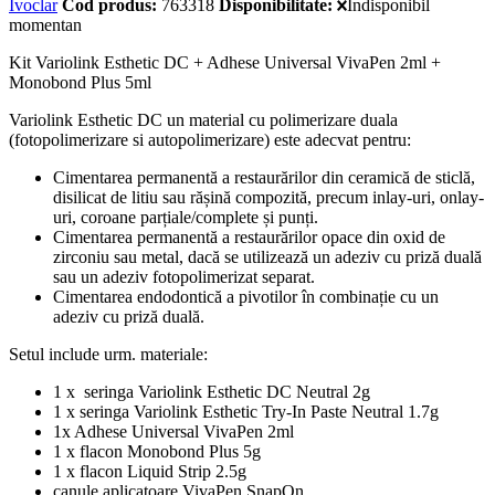
Ivoclar
Cod produs:
763318
Disponibilitate:
Indisponibil
momentan
Kit Variolink Esthetic DC + Adhese Universal VivaPen 2ml +
Monobond Plus 5ml
Variolink Esthetic DC un material cu polimerizare duala
(fotopolimerizare si autopolimerizare) este adecvat pentru:
Cimentarea permanentă a restaurărilor din ceramică de sticlă,
disilicat de litiu sau rășină compozită, precum inlay-uri, onlay-
uri, coroane parțiale/complete și punți.
Cimentarea permanentă a restaurărilor opace din oxid de
zirconiu sau metal, dacă se utilizează un adeziv cu priză duală
sau un adeziv fotopolimerizat separat.
Cimentarea endodontică a pivotilor în combinație cu un
adeziv cu priză duală.
Setul include urm. materiale:
1 x seringa Variolink Esthetic DC Neutral 2g
1 x seringa Variolink Esthetic Try-In Paste Neutral 1.7g
1x Adhese Universal VivaPen 2ml
1 x flacon Monobond Plus 5g
1 x flacon Liquid Strip 2.5g
canule aplicatoare VivaPen SnapOn