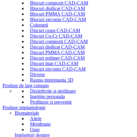
Blocuri compozit CAD-CAM
Blocuri disilicat CAD-CAM
Blocuri PMMA CAD-CAM
Blocuri zirconiu CAD-CAM
Coloranti
Discuri ceara CAD-CAM
Discuri Co-Cr CAD-CAM
Discuri compozit CAD-CAM
Discuri disilicat CAD-CAM
Discuri PMMA CAD-CAM
Discuri polimer CAD-CAM
Discuri titan CAD-CAM
Discuri zirconiu CAD-CAM
Diverse
Rasina imprimanta 3D
Produse de larg consum
Dezinfectie si sterilizare
Ingrijire personala
Profilaxie si preventie
Produse implantologie
Biomateriale
Altele
Membrane
Oase
Implanturi dentare