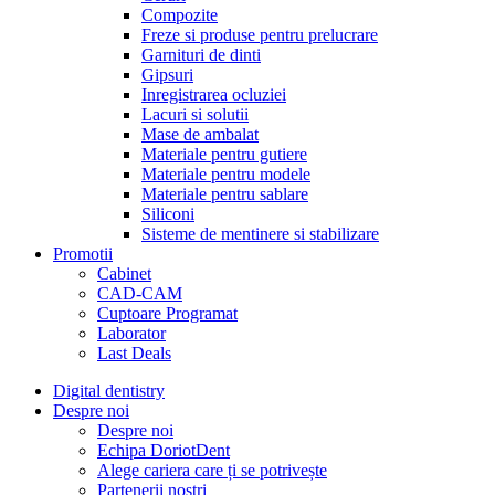
Compozite
Freze si produse pentru prelucrare
Garnituri de dinti
Gipsuri
Inregistrarea ocluziei
Lacuri si solutii
Mase de ambalat
Materiale pentru gutiere
Materiale pentru modele
Materiale pentru sablare
Siliconi
Sisteme de mentinere si stabilizare
Promotii
Cabinet
CAD-CAM
Cuptoare Programat
Laborator
Last Deals
Digital dentistry
Despre noi
Despre noi
Echipa DoriotDent
Alege cariera care ți se potrivește
Partenerii noștri