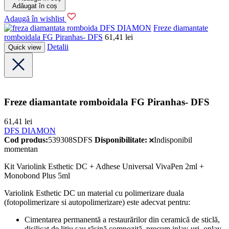
Adăugat în coș
Adaugă în wishlist
DFS DIAMON
Freze diamantate
romboidala FG Piranhas- DFS
61,41
lei
Detalii
Quick view
Freze diamantate romboidala FG Piranhas- DFS
61,41
lei
DFS DIAMON
Cod produs:
539308SDFS
Disponibilitate:
Indisponibil
momentan
Kit Variolink Esthetic DC + Adhese Universal VivaPen 2ml +
Monobond Plus 5ml
Variolink Esthetic DC un material cu polimerizare duala
(fotopolimerizare si autopolimerizare) este adecvat pentru:
Cimentarea permanentă a restaurărilor din ceramică de sticlă,
disilicat de litiu sau rășină compozită, precum inlay-uri, onlay-