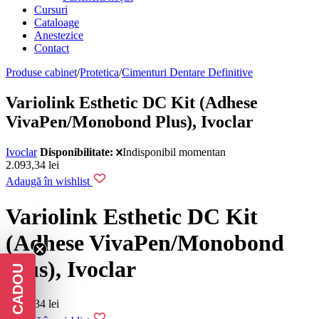
Cursuri
Cataloage
Anestezice
Contact
Produse cabinet
/
Protetica
/
Cimenturi Dentare Definitive
Variolink Esthetic DC Kit (Adhese
VivaPen/Monobond Plus), Ivoclar
Ivoclar
Disponibilitate:
Indisponibil momentan
2.093,34
lei
Adaugă în wishlist
Variolink Esthetic DC Kit
(Adhese VivaPen/Monobond
Plus), Ivoclar
2.093,34
lei