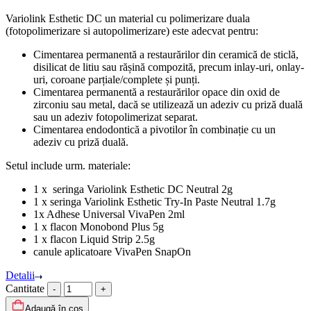
Variolink Esthetic DC un material cu polimerizare duala
(fotopolimerizare si autopolimerizare) este adecvat pentru:
Cimentarea permanentă a restaurărilor din ceramică de sticlă,
disilicat de litiu sau rășină compozită, precum inlay-uri, onlay-
uri, coroane parțiale/complete și punți.
Cimentarea permanentă a restaurărilor opace din oxid de
zirconiu sau metal, dacă se utilizează un adeziv cu priză duală
sau un adeziv fotopolimerizat separat.
Cimentarea endodontică a pivotilor în combinație cu un
adeziv cu priză duală.
Setul include urm. materiale:
1 x seringa Variolink Esthetic DC Neutral 2g
1 x seringa Variolink Esthetic Try-In Paste Neutral 1.7g
1x Adhese Universal VivaPen 2ml
1 x flacon Monobond Plus 5g
1 x flacon Liquid Strip 2.5g
canule aplicatoare VivaPen SnapOn
Detalii
Cantitate
Adaugă în coș