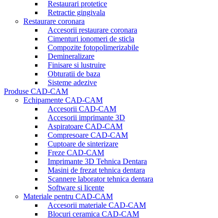
Restaurari protetice
Retractie gingivala
Restaurare coronara
Accesorii restaurare coronara
Cimenturi ionomeri de sticla
Compozite fotopolimerizabile
Demineralizare
Finisare si lustruire
Obturatii de baza
Sisteme adezive
Produse CAD-CAM
Echipamente CAD-CAM
Accesorii CAD-CAM
Accesorii imprimante 3D
Aspiratoare CAD-CAM
Compresoare CAD-CAM
Cuptoare de sinterizare
Freze CAD-CAM
Imprimante 3D Tehnica Dentara
Masini de frezat tehnica dentara
Scannere laborator tehnica dentara
Software si licente
Materiale pentru CAD-CAM
Accesorii materiale CAD-CAM
Blocuri ceramica CAD-CAM