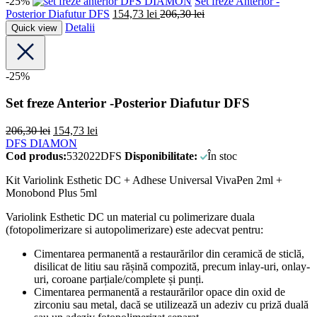
-25%
DFS DIAMON
Set freze Anterior -
Posterior Diafutur DFS
154,73
lei
206,30
lei
Detalii
Quick view
-25%
Set freze Anterior -Posterior Diafutur DFS
206,30
lei
154,73
lei
DFS DIAMON
Cod produs:
532022DFS
Disponibilitate:
În stoc
Kit Variolink Esthetic DC + Adhese Universal VivaPen 2ml +
Monobond Plus 5ml
Variolink Esthetic DC un material cu polimerizare duala
(fotopolimerizare si autopolimerizare) este adecvat pentru:
Cimentarea permanentă a restaurărilor din ceramică de sticlă,
disilicat de litiu sau rășină compozită, precum inlay-uri, onlay-
uri, coroane parțiale/complete și punți.
Cimentarea permanentă a restaurărilor opace din oxid de
zirconiu sau metal, dacă se utilizează un adeziv cu priză duală