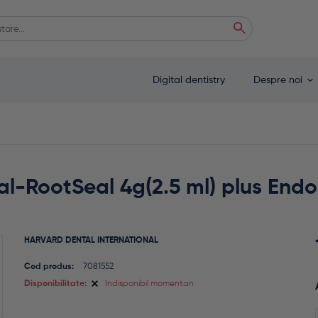
ă
 autocomplete results are available use up and down arrows to review and enter
Digital dentistry
Despre noi
l-RootSeal 4g(2.5 ml) plus Endo
HARVARD DENTAL INTERNATIONAL
Cod produs:
7081552
Disponibilitate:
Indisponibil momentan