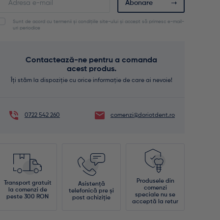
Abonare
your
email
Sunt de acord cu termenii și condițiile site-ului și accept să primesc e-mail-
address
uri periodice
to
join
the
Contactează-ne pentru a comanda
waitlist
acest produs.
for
this
Îți stăm la dispoziție cu orice informație de care ai nevoie!
product
0722 542 260
comenzi@doriotdent.ro
Produsele din
Transport gratuit
Asistență
comenzi
la comenzi de
telefonică pre și
speciale nu se
peste 300 RON
post achiziție
acceptă la retur