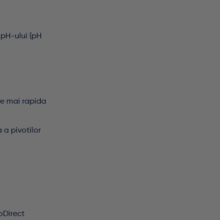
 pH-ului (pH
re mai rapida
 a pivotilor
doDirect