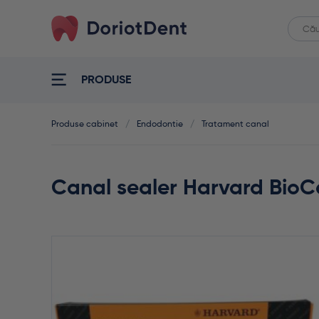
Caut
When
după:
PRODUSE
Produse cabinet
/
Endodontie
/
Tratament canal
Canal sealer Harvard BioCa