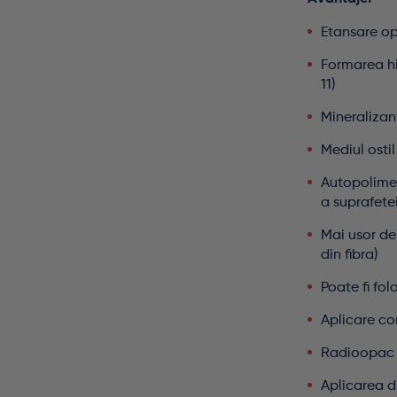
Etansare o
Formarea hi
11)
Mineralizan
Mediul ostil 
Autopolimer
a suprafete
Mai usor de 
din fibra)
Poate fi fol
Aplicare co
Radioopac
Aplicarea di