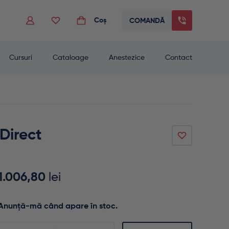
Coș
COMANDĂ
 to go to the desired page. Touch device users, explore by touch or with swip
Cursuri
Cataloage
Anestezice
Contact
Direct
1.006,80
lei
Anunță-mă când apare în stoc.
Enter