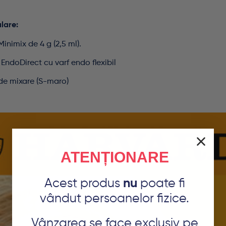
lare:
Minimix de 4 g (2,5 ml).
 EndoDirect cu varf endo flexibil
 de mixare (S-maro)
ATENȚIONARE
Acest produs
nu
poate fi
vândut persoanelor fizice.
Vânzarea se face exclusiv pe