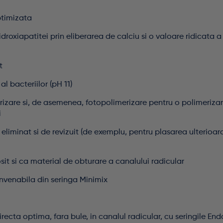
ptimizata
droxiapatitei prin eliberarea de calciu si o valoare ridicata a
t
al bacteriilor (pH 11)
izare si, de asemenea, fotopolimerizare pentru o polimeriza
i
eliminat si de revizuit (de exemplu, pentru plasarea ulterioara
osit si ca material de obturare a canalului radicular
nvenabila din seringa Minimix
recta optima, fara bule, in canalul radicular, cu seringile En