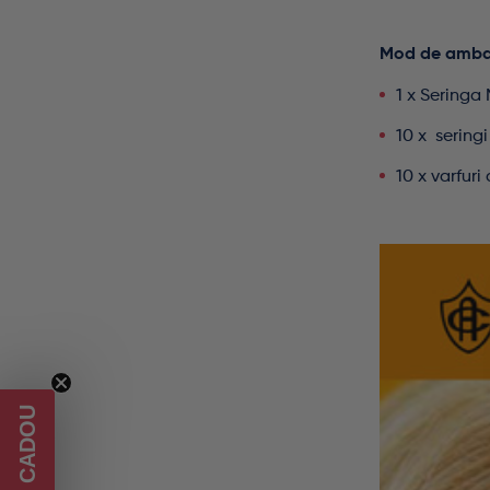
Mod de amba
1 x Seringa 
10 x seringi
10 x varfuri