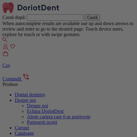
Caută după:
When autocomplete results are available use up and down arrows to
review and enter to go to the desired page. Touch device users,
explore by touch or with swipe gestures.
Coș
Comandă
Produse
Digital dentistry
Despre noi
Despre noi
Echipa DoriotDent
Alege cariera care ți se potrivește
Partenerii noștri
Cursuri
Cataloage