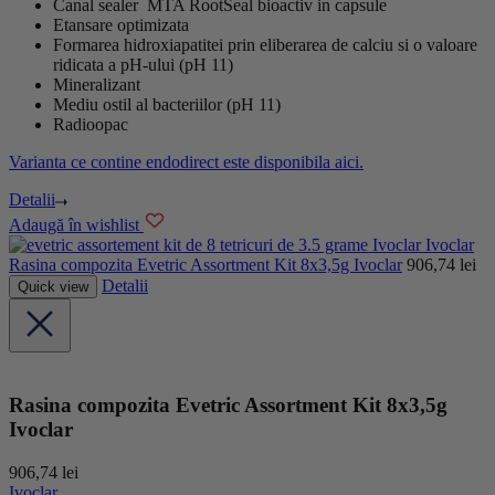
Canal sealer MTA RootSeal bioactiv in capsule
Etansare optimizata
Formarea hidroxiapatitei prin eliberarea de calciu si o valoare
ridicata a pH-ului (pH 11)
Mineralizant
Mediu ostil al bacteriilor (pH 11)
Radioopac
Varianta ce contine endodirect este disponibila aici.
Detalii
Adaugă în wishlist
Ivoclar
Rasina compozita Evetric Assortment Kit 8x3,5g Ivoclar
906,74
lei
Detalii
Quick view
Rasina compozita Evetric Assortment Kit 8x3,5g
Ivoclar
906,74
lei
Ivoclar