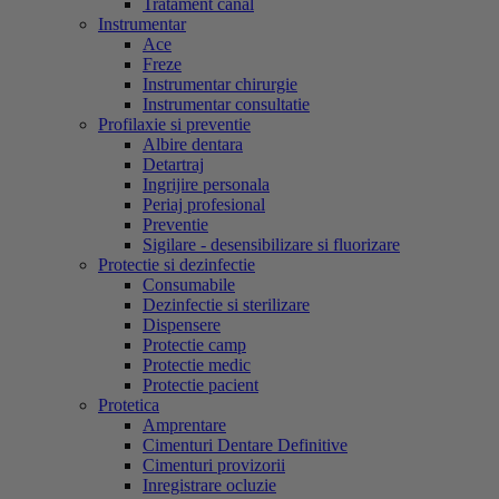
Tratament canal
Instrumentar
Ace
Freze
Instrumentar chirurgie
Instrumentar consultatie
Profilaxie si preventie
Albire dentara
Detartraj
Ingrijire personala
Periaj profesional
Preventie
Sigilare - desensibilizare si fluorizare
Protectie si dezinfectie
Consumabile
Dezinfectie si sterilizare
Dispensere
Protectie camp
Protectie medic
Protectie pacient
Protetica
Amprentare
Cimenturi Dentare Definitive
Cimenturi provizorii
Inregistrare ocluzie