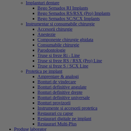
Implanturi dentare
Bego Semados RI Implants
Bego Semados RS/RSX (Pro) Implants
Bego Semados SC/SCX Implants
Instrumentar si consumabile chirurgie
Accesorii chirurgie
Anestezie
Componente chirurgie ghidata
Consumabile chirurgie
Parodontologie
Truse si freze Ri - Line
Truse si freze RS / RSX (Pro) Line
Truse si freze S / SCX Line
Protetica pe implant
Amprentare & analogi
Bonturi de vindecare
Bonturi definitive angulate
Bonturi definitive drepte
Bonturi definitive universale
Bonturi provizorii
Instrumente si accesorii protetica
Restaurari cu capse
Restaurari digitale pe implant
Restaurari Multi-Plus
Produse laborator