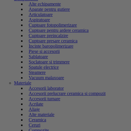
Alte echipamente
Aparate pentru gutiere
Articulatoare
Aspiratoare
Cuptoare fotopolimerizare
Cuptoare pentru ardere ceramica
Cuptoare preincalzire
Cuptoare presare ceramica
Incinte baropolimerizare
Piese si accesorii
Sablatoare
Soclatoare si trimmere
Spatule electrice
Steamere
Vacuum malaxoare
Materiale
Accesorii laborator
Accesorii prelucrare ceramica si compozit
Accesorii turnare
Acrilate
Aliaje
Alte materiale
Ceramica
Ceruri
Compozite