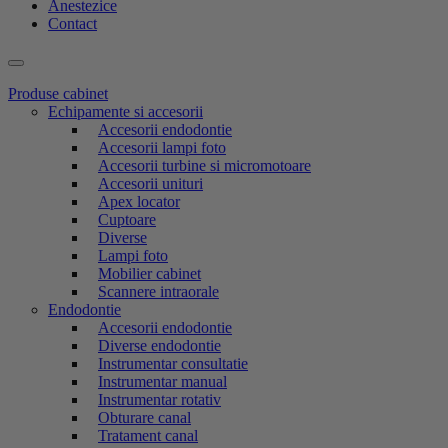
Anestezice
Contact
Produse cabinet
Echipamente si accesorii
Accesorii endodontie
Accesorii lampi foto
Accesorii turbine si micromotoare
Accesorii unituri
Apex locator
Cuptoare
Diverse
Lampi foto
Mobilier cabinet
Scannere intraorale
Endodontie
Accesorii endodontie
Diverse endodontie
Instrumentar consultatie
Instrumentar manual
Instrumentar rotativ
Obturare canal
Tratament canal