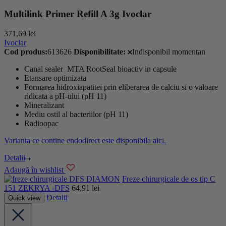
Multilink Primer Refill A 3g Ivoclar
371,69
lei
Ivoclar
Cod produs:
613626
Disponibilitate:
Indisponibil momentan
Canal sealer MTA RootSeal bioactiv in capsule
Etansare optimizata
Formarea hidroxiapatitei prin eliberarea de calciu si o valoare
ridicata a pH-ului (pH 11)
Mineralizant
Mediu ostil al bacteriilor (pH 11)
Radioopac
Varianta ce contine endodirect este disponibila aici.
Detalii
Adaugă în wishlist
DFS DIAMON
Freze chirurgicale de os tip C
151 ZEKRYA -DFS
64,91
lei
Detalii
Quick view