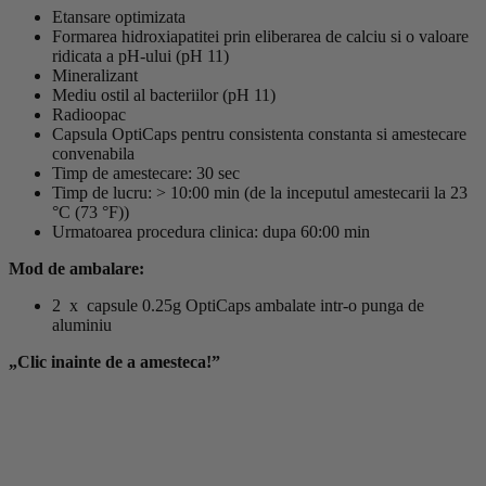
Etansare optimizata
Formarea hidroxiapatitei prin eliberarea de calciu si o valoare
ridicata a pH-ului (pH 11)
Mineralizant
Mediu ostil al bacteriilor (pH 11)
Radioopac
Capsula OptiCaps pentru consistenta constanta si amestecare
convenabila
Timp de amestecare: 30 sec
Timp de lucru: > 10:00 min (de la inceputul amestecarii la 23
°C (73 °F))
Urmatoarea procedura clinica: dupa 60:00 min
Mod de ambalare:
2 x capsule 0.25g OptiCaps ambalate intr-o punga de
aluminiu
„Clic inainte de a amesteca!”