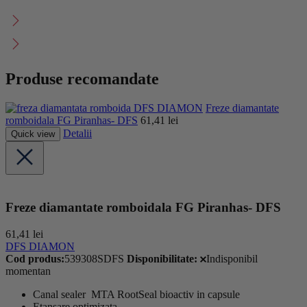
Produse recomandate
DFS DIAMON
Freze diamantate
romboidala FG Piranhas- DFS
61,41
lei
Detalii
Quick view
Freze diamantate romboidala FG Piranhas- DFS
61,41
lei
DFS DIAMON
Cod produs:
539308SDFS
Disponibilitate:
Indisponibil
momentan
Canal sealer MTA RootSeal bioactiv in capsule
Etansare optimizata