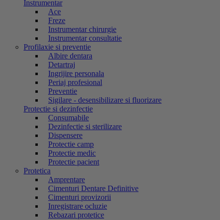
Instrumentar
Ace
Freze
Instrumentar chirurgie
Instrumentar consultatie
Profilaxie si preventie
Albire dentara
Detartraj
Ingrijire personala
Periaj profesional
Preventie
Sigilare - desensibilizare si fluorizare
Protectie si dezinfectie
Consumabile
Dezinfectie si sterilizare
Dispensere
Protectie camp
Protectie medic
Protectie pacient
Protetica
Amprentare
Cimenturi Dentare Definitive
Cimenturi provizorii
Inregistrare ocluzie
Rebazari protetice