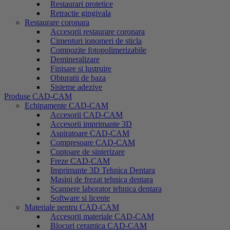
Restaurari protetice
Retractie gingivala
Restaurare coronara
Accesorii restaurare coronara
Cimenturi ionomeri de sticla
Compozite fotopolimerizabile
Demineralizare
Finisare si lustruire
Obturatii de baza
Sisteme adezive
Produse CAD-CAM
Echipamente CAD-CAM
Accesorii CAD-CAM
Accesorii imprimante 3D
Aspiratoare CAD-CAM
Compresoare CAD-CAM
Cuptoare de sinterizare
Freze CAD-CAM
Imprimante 3D Tehnica Dentara
Masini de frezat tehnica dentara
Scannere laborator tehnica dentara
Software si licente
Materiale pentru CAD-CAM
Accesorii materiale CAD-CAM
Blocuri ceramica CAD-CAM