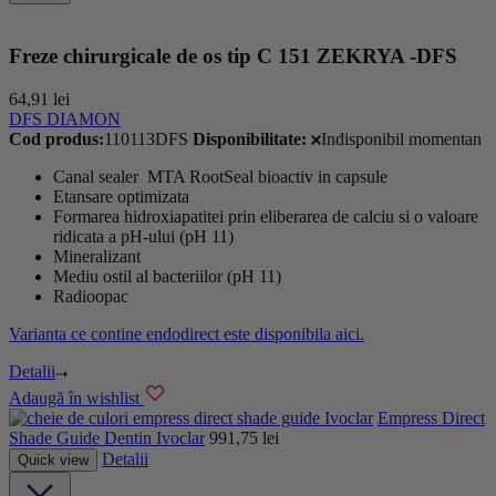
Freze chirurgicale de os tip C 151 ZEKRYA -DFS
64,91
lei
DFS DIAMON
Cod produs:
110113DFS
Disponibilitate:
Indisponibil momentan
Canal sealer MTA RootSeal bioactiv in capsule
Etansare optimizata
Formarea hidroxiapatitei prin eliberarea de calciu si o valoare
ridicata a pH-ului (pH 11)
Mineralizant
Mediu ostil al bacteriilor (pH 11)
Radioopac
Varianta ce contine endodirect este disponibila aici.
Detalii
Adaugă în wishlist
Ivoclar
Empress Direct
Shade Guide Dentin Ivoclar
991,75
lei
Detalii
Quick view