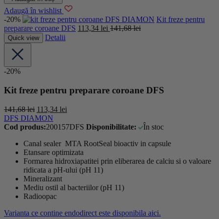
Adaugă în wishlist
-20%
DFS DIAMON
Kit freze pentru
preparare coroane DFS
113,34
lei
141,68
lei
Detalii
Quick view
-20%
Kit freze pentru preparare coroane DFS
141,68
lei
113,34
lei
DFS DIAMON
Cod produs:
200157DFS
Disponibilitate:
În stoc
Canal sealer MTA RootSeal bioactiv in capsule
Etansare optimizata
Formarea hidroxiapatitei prin eliberarea de calciu si o valoare
ridicata a pH-ului (pH 11)
Mineralizant
Mediu ostil al bacteriilor (pH 11)
Radioopac
Varianta ce contine endodirect este disponibila aici.