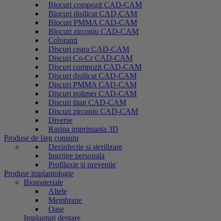
Blocuri compozit CAD-CAM
Blocuri disilicat CAD-CAM
Blocuri PMMA CAD-CAM
Blocuri zirconiu CAD-CAM
Coloranti
Discuri ceara CAD-CAM
Discuri Co-Cr CAD-CAM
Discuri compozit CAD-CAM
Discuri disilicat CAD-CAM
Discuri PMMA CAD-CAM
Discuri polimer CAD-CAM
Discuri titan CAD-CAM
Discuri zirconiu CAD-CAM
Diverse
Rasina imprimanta 3D
Produse de larg consum
Dezinfectie si sterilizare
Ingrijire personala
Profilaxie si preventie
Produse implantologie
Biomateriale
Altele
Membrane
Oase
Implanturi dentare