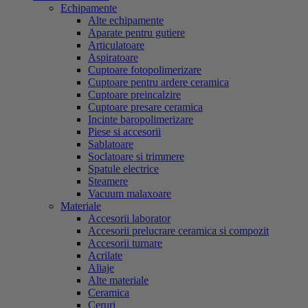
Echipamente
Alte echipamente
Aparate pentru gutiere
Articulatoare
Aspiratoare
Cuptoare fotopolimerizare
Cuptoare pentru ardere ceramica
Cuptoare preincalzire
Cuptoare presare ceramica
Incinte baropolimerizare
Piese si accesorii
Sablatoare
Soclatoare si trimmere
Spatule electrice
Steamere
Vacuum malaxoare
Materiale
Accesorii laborator
Accesorii prelucrare ceramica si compozit
Accesorii turnare
Acrilate
Aliaje
Alte materiale
Ceramica
Ceruri