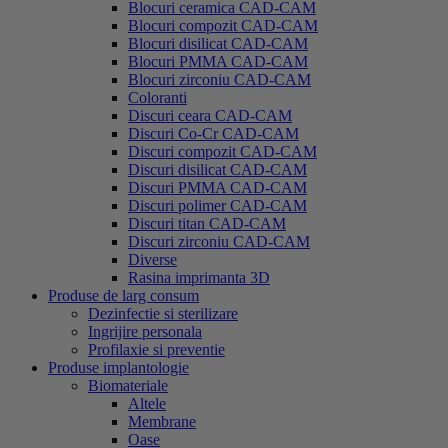
Blocuri ceramica CAD-CAM
Blocuri compozit CAD-CAM
Blocuri disilicat CAD-CAM
Blocuri PMMA CAD-CAM
Blocuri zirconiu CAD-CAM
Coloranti
Discuri ceara CAD-CAM
Discuri Co-Cr CAD-CAM
Discuri compozit CAD-CAM
Discuri disilicat CAD-CAM
Discuri PMMA CAD-CAM
Discuri polimer CAD-CAM
Discuri titan CAD-CAM
Discuri zirconiu CAD-CAM
Diverse
Rasina imprimanta 3D
Produse de larg consum
Dezinfectie si sterilizare
Ingrijire personala
Profilaxie si preventie
Produse implantologie
Biomateriale
Altele
Membrane
Oase