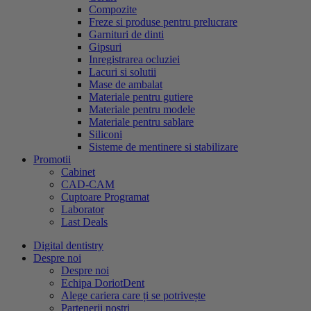
Compozite
Freze si produse pentru prelucrare
Garnituri de dinti
Gipsuri
Inregistrarea ocluziei
Lacuri si solutii
Mase de ambalat
Materiale pentru gutiere
Materiale pentru modele
Materiale pentru sablare
Siliconi
Sisteme de mentinere si stabilizare
Promotii
Cabinet
CAD-CAM
Cuptoare Programat
Laborator
Last Deals
Digital dentistry
Despre noi
Despre noi
Echipa DoriotDent
Alege cariera care ți se potrivește
Partenerii noștri