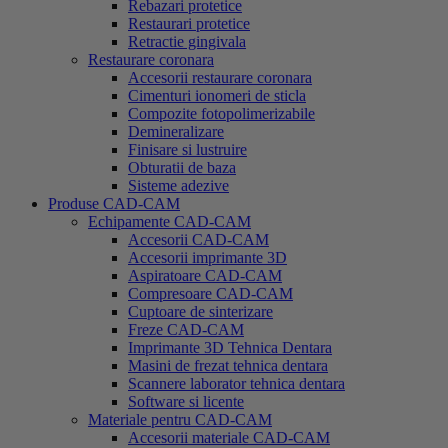
Rebazari protetice
Restaurari protetice
Retractie gingivala
Restaurare coronara
Accesorii restaurare coronara
Cimenturi ionomeri de sticla
Compozite fotopolimerizabile
Demineralizare
Finisare si lustruire
Obturatii de baza
Sisteme adezive
Produse CAD-CAM
Echipamente CAD-CAM
Accesorii CAD-CAM
Accesorii imprimante 3D
Aspiratoare CAD-CAM
Compresoare CAD-CAM
Cuptoare de sinterizare
Freze CAD-CAM
Imprimante 3D Tehnica Dentara
Masini de frezat tehnica dentara
Scannere laborator tehnica dentara
Software si licente
Materiale pentru CAD-CAM
Accesorii materiale CAD-CAM