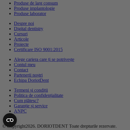
Produse de larg consum
Produse implantologie
Produse laborator
Despre noi
Digital dentistry
Cursuri
Articole
Proiecte
Certificare ISO 9001:2015
Alege cariera care ți se potrivește
Contul meu
Contact
Partenerii noștri
Echipa DoriotDent
Termeni și condiții
Politica de confidențialitate
Cum plătesc?
Garanție și service
ANPC
© Copyright2026. DORIOTDENT Toate drepturile rezervate.