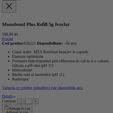
Monobond Plus Refill 5g Ivoclar
598,90
lei
Ivoclar
Cod produs:
626221
Disponibilitate:
În stoc
Canal sealer MTA RootSeal bioactiv in capsule
Etansare optimizata
Formarea hidroxiapatitei prin eliberarea de calciu si o valoare
ridicata a pH-ului (pH 11)
Mineralizant
Mediu ostil al bacteriilor (pH 11)
Radioopac
Varianta ce contine endodirect este disponibila aici.
Detalii
Cantitate
Adaugă în coș
Adăugat în coș