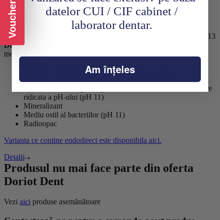
Voucher CADOU
datelor CUI / CIF cabinet /
laborator dentar.
HARVARD DENTAL INTERNATIONAL
Cod produs:
7081513
Disponibilitate:
Produsul nu mai este disponibil
Indisponibil
momentan
Am înțeles
Canal sealer MTA RootSeal bioactiv in capsule
Etansare optimizata
Formarea hidroxiapatitei prin eliberarea de calciu si o valoare
ridicata a pH-ului (pH 11)
Mineralizant
Mediu ostil al bacteriilor (pH 11)
Radioopac
Varianta ce contine endodirect este disponibila aici.
Detalii
Produsul nu mai face parte din oferta
Doriot Dent
Vezi
aici
produse asemănătoare