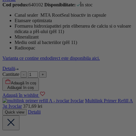
Cod produs:
640102
Disponibilitate:
În stoc
Canal sealer MTA RootSeal bioactiv in capsule
Etansare optimizata
Formarea hidroxiapatitei prin eliberarea de calciu si o valoare
ridicata a pH-ului (pH 11)
Mineralizant
Mediu ostil al bacteriilor (pH 11)
Radioopac
Varianta ce contine endodirect este disponibila aici.
Detalii
Cantitate
Adaugă în coș
Adăugat în coș
Adaugă în wishlist
Ivoclar
Multilink Primer Refill A
3g Ivoclar
371,69
lei
Detalii
Quick view