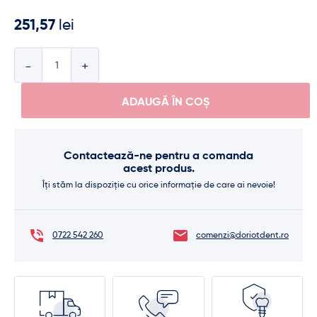
251,57
lei
Cantitate
ADAUGĂ ÎN COȘ
Contactează-ne pentru a comanda
acest produs.
Îți stăm la dispoziție cu orice informație de care ai nevoie!
0722 542 260
comenzi@doriotdent.ro