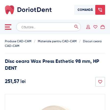
COMANDĂ
Caută
When autocomplete results are available use up and down arrows
după:
Produse CAD-CAM
/
Materiale pentru CAD-CAM
/
Discuri ceara
CAD-CAM
Disc ceara Wax Press Esthetic 98 mm, HP
DENT
251,57
lei