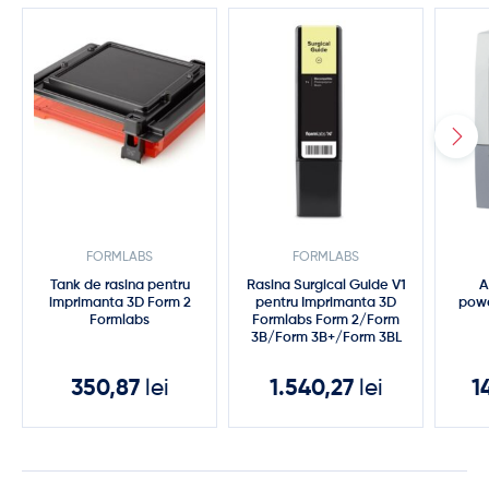
FORMLABS
FORMLABS
Tank de rasina pentru
Rasina Surgical Guide V1
A
imprimanta 3D Form 2
pentru Imprimanta 3D
pow
Formlabs
Formlabs Form 2/Form
3B/Form 3B+/Form 3BL
350,87
lei
1.540,27
lei
1