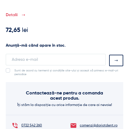
Detalii
72,65
lei
Anunță-mă când apare în stoc.
Enter
your
email
Sunt de acord cu termenii și condițiile site-ului și accept să primesc e-mail-uri
address
periodice
to
join
the
Contactează-ne pentru a comanda
waitlist
acest produs.
for
this
Îți stăm la dispoziție cu orice informație de care ai nevoie!
product
0722 542 260
comenzi@doriotdent.ro