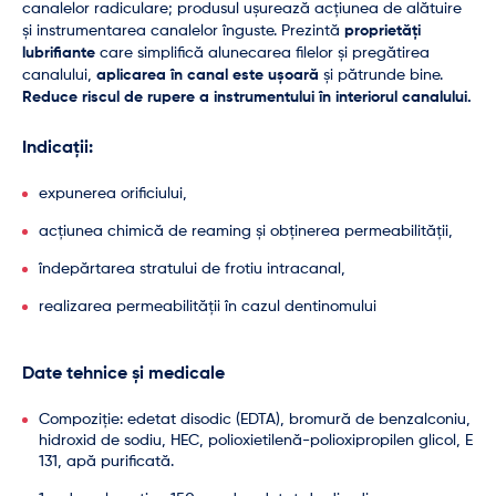
canalelor radiculare; produsul ușurează acțiunea de alătuire
și instrumentarea canalelor înguste. Prezintă
proprietăți
lubrifiante
care simplifică alunecarea filelor și pregătirea
canalului,
aplicarea în canal este ușoară
și pătrunde bine.
Reduce riscul de rupere a instrumentului în interiorul canalului.
Indicații:
expunerea orificiului,
acțiunea chimică de reaming și obținerea permeabilității,
îndepărtarea stratului de frotiu intracanal,
realizarea permeabilității în cazul dentinomului
Date tehnice și medicale
Compoziție: edetat disodic (EDTA), bromură de benzalconiu,
hidroxid de sodiu, HEC, polioxietilenă-polioxipropilen glicol, E
131, apă purificată.