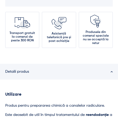
Produsele din
Transport gratuit
Asistență
comenzi speciale
la comenzi de
telefonică pre și
nu se acceptă la
peste 300 RON
post achiziție
retur
Detalii produs
Utilizare
Produs pentru prepararea chimică a canalelor radiculare.
Este deosebit de util în timpul tratamentului de
reendodonție
a