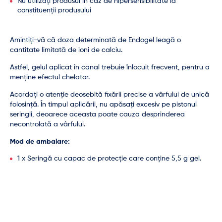
Nu utilizați produsul în caz de hipersensibilitate la
constituenții produsului
Amintiți-vă că doza determinată de Endogel leagă o
cantitate limitată de ioni de calciu.
Astfel, gelul aplicat în canal trebuie înlocuit frecvent, pentru a
menține efectul chelator.
Acordați o atenție deosebită fixării precise a vârfului de unică
folosință. În timpul aplicării, nu apăsați excesiv pe pistonul
seringii, deoarece aceasta poate cauza desprinderea
necontrolată a vârfului.
Mod de ambalare:
1 x Seringă cu capac de protecție care conține 5,5 g gel.