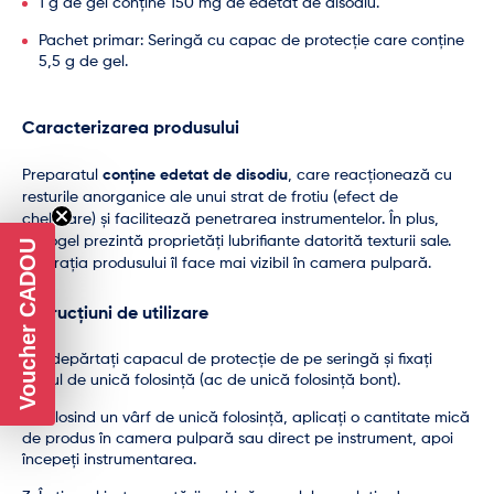
1 g de gel conține 150 mg de edetat de disodiu.
Pachet primar: Seringă cu capac de protecție care conține
5,5 g de gel.
Caracterizarea produsului
Preparatul
conține edetat de disodiu
, care reacționează cu
resturile anorganice ale unui strat de frotiu (efect de
chelatare) și facilitează penetrarea instrumentelor. În plus,
Endogel prezintă proprietăți lubrifiante datorită texturii sale.
Voucher CADOU
Colorația produsului îl face mai vizibil în camera pulpară.
Instrucțiuni de utilizare
Îndepărtați capacul de protecție de pe seringă și fixați
vârful de unică folosință (ac de unică folosință bont).
Folosind un vârf de unică folosință, aplicați o cantitate mică
de produs în camera pulpară sau direct pe instrument, apoi
începeți instrumentarea.