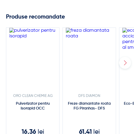
Produse recomandate
ORO CLEAN CHEMIE AG
DFS DIAMON
Pulverizator pentru
Freze diamantate roata
Eco-Et
Isorapid OCC
FG Piranhas- DFS
16,36
lei
61,41
lei