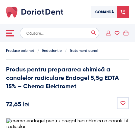
COMANDĂ
Caută
When autocomplete results are available use up and down arrows
după:
Produse cabinet
/
Endodontie
/
Tratament canal
Produs pentru prepararea chimică a
canalelor radiculare Endogel 5,5g EDTA
15% – Chema Elektromet
72,65
lei