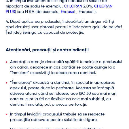
În timpul instrumentării se irigă canalul cu soluție de
hipoclorit de sodiu (e exemplu,
CHLORAN
2,0%,
CHLORAN
PLUS
) sau EDTA (de exemplu,
Endosal
, Endoxal ).
După aplicarea produsului, îndepărtați un singur vârf și
apoi derulați ușor pistonul pentru a îndepărta gelul de pe vârf.
Închideți seringa cu capacul de protecție.
Atenționări, precauții și contraindicații
Acordați o atenție deosebită spălării temeinice a produsului
din canal, deoarece în caz contrar se poate ajunge la o
“înmuiere” excesivă și la decolorarea dentinei.
“Înmuierea” excesivă a dentinei, în special în apropierea
apexului, poate duce la perforare. Aceasta se întâmplă
adesea atunci când se folosesc ace ISO 30 sau mai mari,
care nu sunt la fel de flexibile ca cele mai subțiri și, cu
dentina înmuiată, pot provoca perforații.
În timpul levigării produsului trebuie să se respecte
precauțiile adecvate pentru soluțiile de irigare.