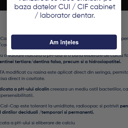
baza datelor CUI / CIF cabinet
/ laborator dentar.
oCal-Cap este un ciment
MTA bioactiv, fotopolimerizabil
, pe
Am înțeles
oafajul direct si indirect a pulpei vitale.
cu o valoare ridicata a pH-ului si o buna eliberare de calciu 
ntinei tertiare/dentina falsa, precum si a hidroxiapatitei.
A modificat cu rasina este aplicat direct din seringa, permit
sa direct in cavitate.
dicata a pH-ului alcalin
creeaza un mediu ostil bacteriilor, c
persensibilitatii.
Cal-Cap este tolerant la umiditate, radioopac si potrivit
pen
 dintilor deciduali /temporari si permanenti.
cata a pH-ului si eliberare de calciu