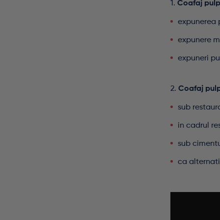
1.
Coafaj pulp
expunerea 
expunere m
expuneri pu
2.
Coafaj pulp
sub restau
in cadrul re
sub cimentu
ca alternati