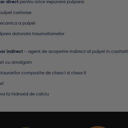
ar direct
pentru orice expunere pulpara:
pulpei carioase
ecanica a pulpei
lpare datorate traumatismelor
ar indirect
– agent de acoperire indirect al pulpei in cavitati
rari cu amalgam
staurarilor compozite de clasa I si clasa II
ri
va la hidroxid de calciu