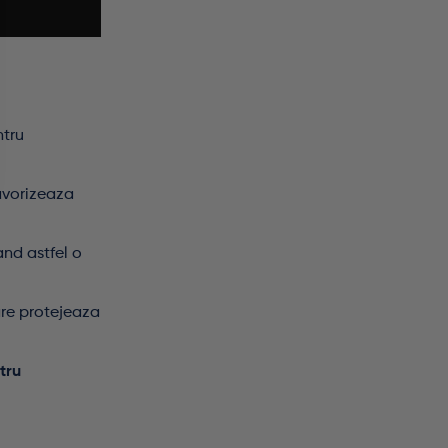
ntru
favorizeaza
and astfel o
are protejeaza
tru