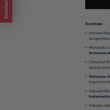
Voucher CADOU
Avantaje:
Harvard Bi
acoperirea/c
Materialul 
formarea de
Cimentul MT
dozare preci
Valoarea ri
impotriva hi
Harvard Bio
tratamentul
Valoare ridi