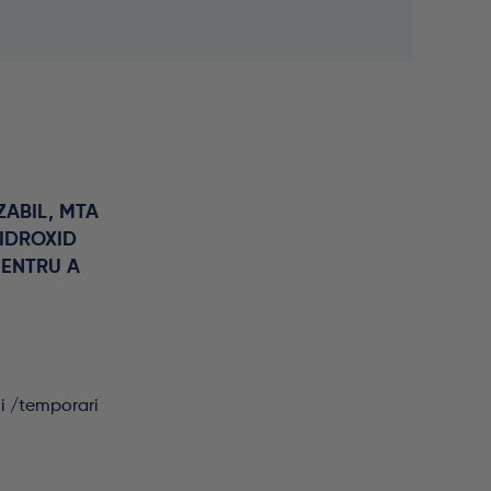
ABIL, MTA
HIDROXID
PENTRU A
li /temporari