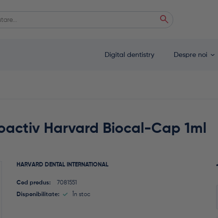
ă
 autocomplete results are available use up and down arrows to review and enter
Digital dentistry
Despre noi
oactiv Harvard Biocal-Cap 1ml
HARVARD DENTAL INTERNATIONAL
Cod produs:
7081551
Disponibilitate:
În stoc