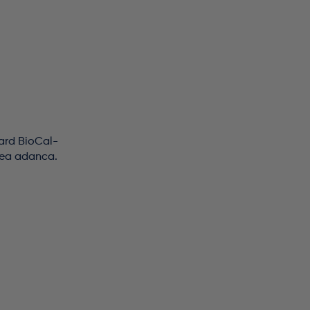
vard BioCal-
atea adanca.