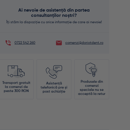
Ai nevoie de asistență din partea
consultanților noștri?
Îți stăm la dispoziție cu orice informație de care ai nevoie!
0722 542 260
comenzi@doriotdent.ro
Produsele din
Transport gratuit
Asistență
comenzi
la comenzi de
telefonică pre și
speciale nu se
peste 300 RON
post achiziție
acceptă la retur