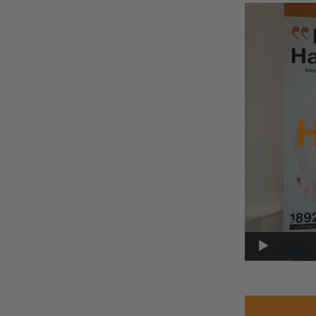
Player
video
00:00