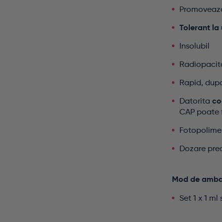
Promoveaza 
Tolerant la
Insolubil
Radiopacit
Rapid, dupa
Datorita
co
CAP poate 
Fotopolimer
Dozare pre
Mod de amba
Set 1 x 1 ml