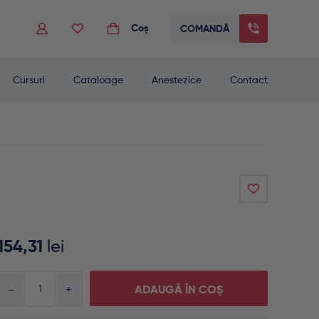
Coș
COMANDĂ
 to go to the desired page. Touch device users, explore by touch or with swip
Cursuri
Cataloage
Anestezice
Contact
154,31
lei
Cantitate
ADAUGĂ ÎN COȘ