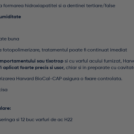
formarea hidroxiapatitei si a dentinei tertiare/false
 umiditate
ate buna
 fotopolimerizare, tratamentul poate fi continuat imediat
mportamentului sau tixotrop
si cu varful acului furnizat, Har
fi
aplicat foarte precis si usor,
chiar si in preparate cu cavit
izarea Harvard BioCal-CAP asigura o fixare controlata.
cisa
lare:
 seringa si 12 buc varfuri de ac H22