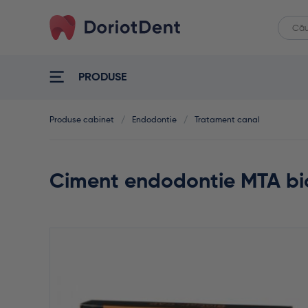
Caut
When
după:
PRODUSE
Produse cabinet
/
Endodontie
/
Tratament canal
Ciment endodontie MTA bi