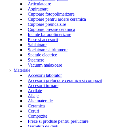
Articulatoare
Aspiratoare
Cuptoare fotopolimerizare
Cuptoare pentru ardere ceramica
Cuptoare preincalzire
Cuptoare presare ceramica
Incinte baropolimerizare
Piese si accesorii
Sablatoare
Soclatoare si trimmere
Spatule electrice
Steamere
Vacuum malaxoare
Materiale
Accesorii laborator
Accesorii prelucrare ceramica si compozit
Accesorii turnare
Acrilate
Aliaje
Alte materiale
Ceramica
Ceruri
Compozite
Freze si produse pentru prelucrare
Garnituri de dinti