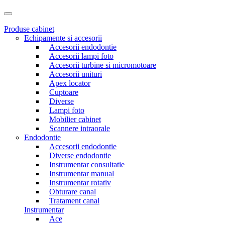
Produse cabinet
Echipamente si accesorii
Accesorii endodontie
Accesorii lampi foto
Accesorii turbine si micromotoare
Accesorii unituri
Apex locator
Cuptoare
Diverse
Lampi foto
Mobilier cabinet
Scannere intraorale
Endodontie
Accesorii endodontie
Diverse endodontie
Instrumentar consultatie
Instrumentar manual
Instrumentar rotativ
Obturare canal
Tratament canal
Instrumentar
Ace