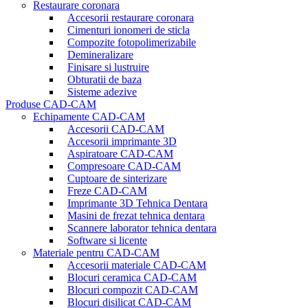
Restaurare coronara
Accesorii restaurare coronara
Cimenturi ionomeri de sticla
Compozite fotopolimerizabile
Demineralizare
Finisare si lustruire
Obturatii de baza
Sisteme adezive
Produse CAD-CAM
Echipamente CAD-CAM
Accesorii CAD-CAM
Accesorii imprimante 3D
Aspiratoare CAD-CAM
Compresoare CAD-CAM
Cuptoare de sinterizare
Freze CAD-CAM
Imprimante 3D Tehnica Dentara
Masini de frezat tehnica dentara
Scannere laborator tehnica dentara
Software si licente
Materiale pentru CAD-CAM
Accesorii materiale CAD-CAM
Blocuri ceramica CAD-CAM
Blocuri compozit CAD-CAM
Blocuri disilicat CAD-CAM