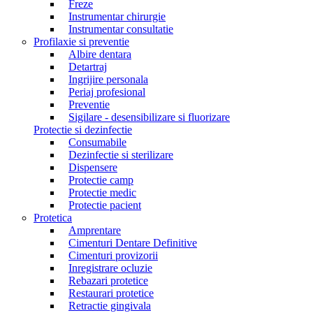
Freze
Instrumentar chirurgie
Instrumentar consultatie
Profilaxie si preventie
Albire dentara
Detartraj
Ingrijire personala
Periaj profesional
Preventie
Sigilare - desensibilizare si fluorizare
Protectie si dezinfectie
Consumabile
Dezinfectie si sterilizare
Dispensere
Protectie camp
Protectie medic
Protectie pacient
Protetica
Amprentare
Cimenturi Dentare Definitive
Cimenturi provizorii
Inregistrare ocluzie
Rebazari protetice
Restaurari protetice
Retractie gingivala