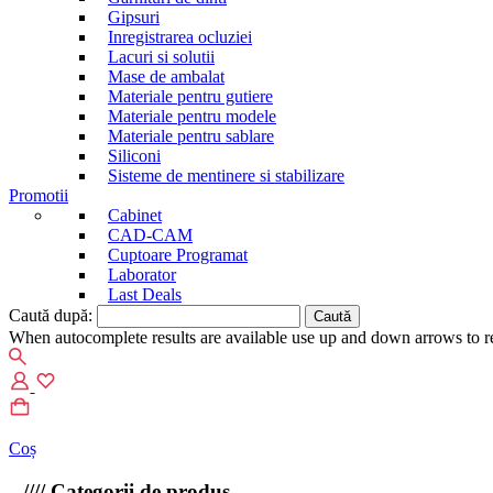
Gipsuri
Inregistrarea ocluziei
Lacuri si solutii
Mase de ambalat
Materiale pentru gutiere
Materiale pentru modele
Materiale pentru sablare
Siliconi
Sisteme de mentinere si stabilizare
Promotii
Cabinet
CAD-CAM
Cuptoare Programat
Laborator
Last Deals
Caută după:
When autocomplete results are available use up and down arrows to re
Coș
////
Categorii de produs