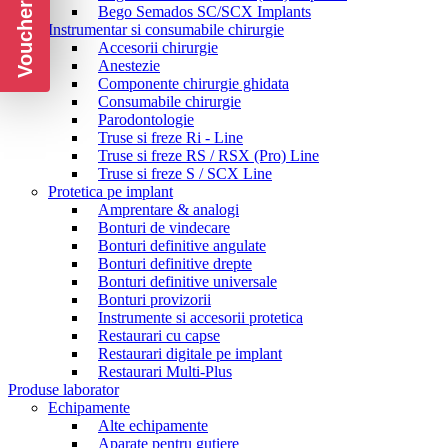
Voucher CADOU
Bego Semados SC/SCX Implants
Instrumentar si consumabile chirurgie
Accesorii chirurgie
Anestezie
Componente chirurgie ghidata
Consumabile chirurgie
Parodontologie
Truse si freze Ri - Line
Truse si freze RS / RSX (Pro) Line
Truse si freze S / SCX Line
Protetica pe implant
Amprentare & analogi
Bonturi de vindecare
Bonturi definitive angulate
Bonturi definitive drepte
Bonturi definitive universale
Bonturi provizorii
Instrumente si accesorii protetica
Restaurari cu capse
Restaurari digitale pe implant
Restaurari Multi-Plus
Produse laborator
Echipamente
Alte echipamente
Aparate pentru gutiere