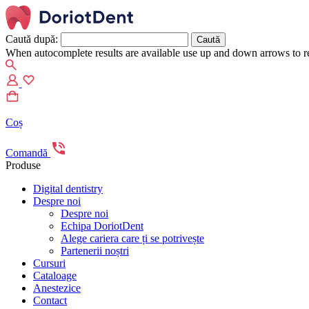
Caută după:
When autocomplete results are available use up and down arrows to re
Coș
Comandă
Produse
Digital dentistry
Despre noi
Despre noi
Echipa DoriotDent
Alege cariera care ți se potrivește
Partenerii noștri
Cursuri
Cataloage
Anestezice
Contact