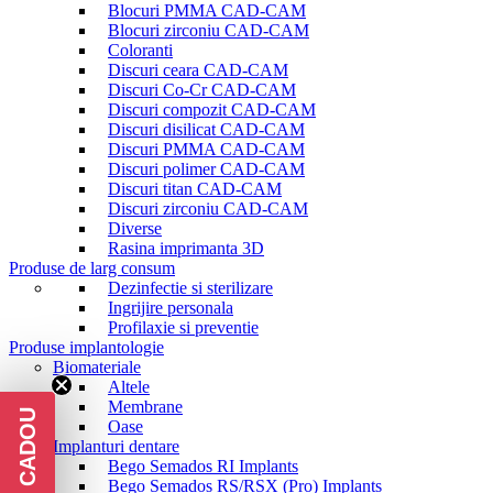
Blocuri PMMA CAD-CAM
Blocuri zirconiu CAD-CAM
Coloranti
Discuri ceara CAD-CAM
Discuri Co-Cr CAD-CAM
Discuri compozit CAD-CAM
Discuri disilicat CAD-CAM
Discuri PMMA CAD-CAM
Discuri polimer CAD-CAM
Discuri titan CAD-CAM
Discuri zirconiu CAD-CAM
Diverse
Rasina imprimanta 3D
Produse de larg consum
Dezinfectie si sterilizare
Ingrijire personala
Profilaxie si preventie
Produse implantologie
Biomateriale
Altele
Membrane
Oase
Implanturi dentare
Bego Semados RI Implants
Bego Semados RS/RSX (Pro) Implants