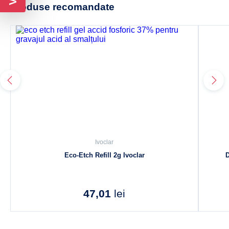
Produse recomandate
Ivoclar
Eco-Etch Refill 2g Ivoclar
D
47,01
lei