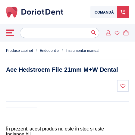
COMANDĂ
Caută
When autocomplete results are available use up and down arrows to
după:
Produse cabinet
/
Endodontie
/
Instrumentar manual
Ace Hedstroem File 21mm M+W Dental
În prezent, acest produs nu este în stoc și este
indisponibil.