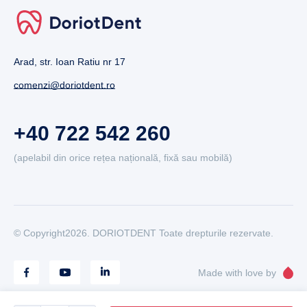
Arad, str. Ioan Ratiu nr 17
comenzi@doriotdent.ro
+40 722 542 260
(apelabil din orice rețea națională, fixă sau mobilă)
© Copyright2026. DORIOTDENT Toate drepturile rezervate.
Made with love by