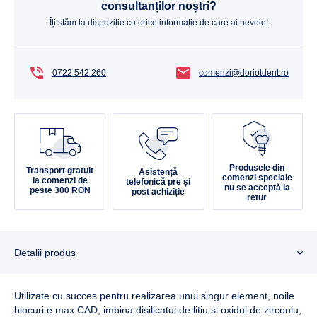
consultanților noștri?
Îți stăm la dispoziție cu orice informație de care ai nevoie!
0722 542 260
comenzi@doriotdent.ro
Produsele din
Transport gratuit
Asistență
comenzi speciale
la comenzi de
telefonică pre și
nu se acceptă la
peste 300 RON
post achiziție
retur
Detalii produs
Utilizate cu succes pentru realizarea unui singur element, noile
blocuri e.max CAD, imbina disilicatul de litiu si oxidul de zirconiu,