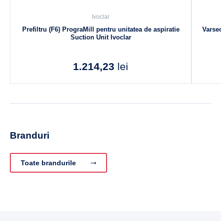
Ivoclar
Prefiltru (F6) PrograMill pentru unitatea de aspiratie
Varse
Suction Unit Ivoclar
1.214,23
lei
Branduri
Toate brandurile