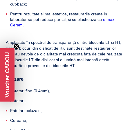
cut-back;
Pentru rezultate si mai estetice, restaurarile create in
laborator se pot reduce partial, si se placheaza cu
e.max
Ceram
.
Amplasate în spectrul de transparență dintre blocurile LT și HT,
aceste blocuri din disilicat de litiu sunt destinate restaurărilor
care au nevoie de o claritate mai crescută față de cele realizate
Voucher CADOU
din blocurile LT din disilicat și o lumină mai intensă decât
restaurările provenite din blocurile HT.
Utilizare
Fatetari fine (0.4mm),
Fatetari,
Fatetari ocluzale,
Coroane,