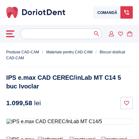
COMANDĂ
Caută
When autocomplete results are available use up and down arrows to
după:
Produse CAD-CAM
/
Materiale pentru CAD-CAM
/
Blocuri disilicat
CAD-CAM
IPS e.max CAD CEREC/inLab MT C14 5
buc Ivoclar
1.099,58
lei