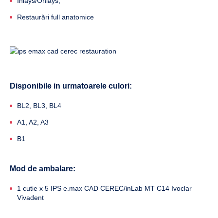
Inlays/Onlays;
Restaurări full anatomice
Disponibile in urmatoarele culori:
BL2, BL3, BL4
A1, A2, A3
B1
Mod de ambalare:
1 cutie x 5 IPS e.max CAD CEREC/inLab MT C14 Ivoclar
Vivadent